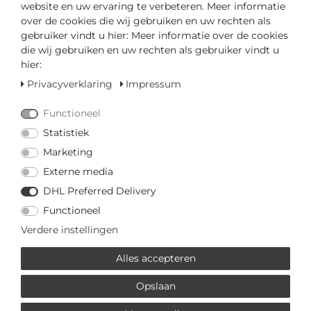
website en uw ervaring te verbeteren. Meer informatie
over de cookies die wij gebruiken en uw rechten als
gebruiker vindt u hier: Meer informatie over de cookies
Klaar voor verzending in 4-5 dagen
die wij gebruiken en uw rechten als gebruiker vindt u
hier:
GEDIPLOMEERD DEALER
Privacyverklaring
Impressum
SNELLE LEVERTIJD
Functioneel
Statistiek
Uw prijs met
3% korting
op vooruitbetaling:
€ 96,95 *
Marketing
Externe media
DHL Preferred Delivery
Functioneel
Verdere instellingen
Vraag over het artikel
Prijsaanvraag
Wensenlijst
Alles accepteren
IN DE WINKELWAGEN
Opslaan