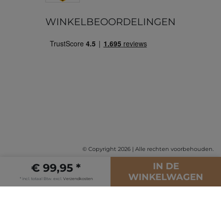
WINKELBEOORDELINGEN
© Copyright 2026 | Alle rechten voorbehouden.
IN DE
€ 99,95 *
WINKELWAGEN
* incl. totaal Btw. excl.
Verzendkosten