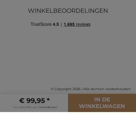
WINKELBEOORDELINGEN
© Copyright 2026 | Alle rechten voorbehouden.
IN DE
€ 99,95 *
WINKELWAGEN
* incl. totaal Btw. excl.
Verzendkosten