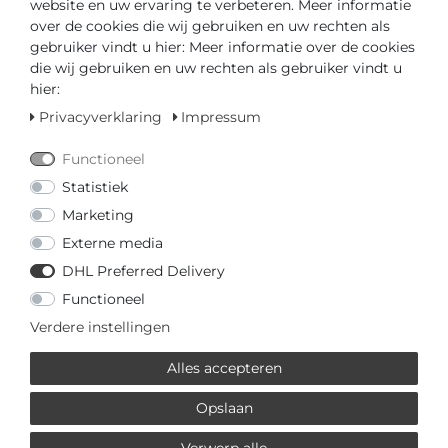
website en uw ervaring te verbeteren. Meer informatie
over de cookies die wij gebruiken en uw rechten als
gebruiker vindt u hier: Meer informatie over de cookies
Klaar voor verzending in 4-5 dagen
die wij gebruiken en uw rechten als gebruiker vindt u
hier:
GEDIPLOMEERD DEALER
Privacyverklaring
Impressum
SNELLE LEVERTIJD
Functioneel
Statistiek
Uw prijs met
3% korting
op vooruitbetaling:
€ 96,95 *
Marketing
Externe media
DHL Preferred Delivery
Functioneel
Verdere instellingen
Vraag over het artikel
Prijsaanvraag
Wensenlijst
Alles accepteren
IN DE WINKELWAGEN
Opslaan
of
Verwerp alle