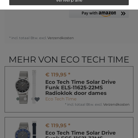
* incl. totaal Btw. excl.
Verzendkosten
MEHR VON ECO TECH TIME
€ 119,95 *
Eco Tech Time Solar Drive
Funk ELS-11625-22MS
Radioklok door dames
Eco Tech Time
*
incl. totaal Btw.
excl.
Verzendkosten
€ 119,95 *
Eco Tech Time Solar Drive