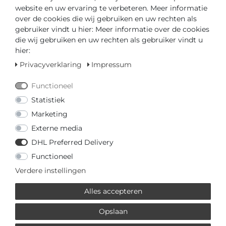
website en uw ervaring te verbeteren. Meer informatie
of
over de cookies die wij gebruiken en uw rechten als
gebruiker vindt u hier: Meer informatie over de cookies
die wij gebruiken en uw rechten als gebruiker vindt u
hier:
Privacyverklaring
Impressum
* incl. totaal Btw. excl.
Verzendkosten
Functioneel
Statistiek
MEHR VON FESTINA
Marketing
Externe media
€ 690,00 *
DHL Preferred Delivery
Festina AUTOMATICO
F20053/3 Automatisch horloge
Functioneel
voor heren
Verdere instellingen
Festina
*
incl. totaal Btw.
excl.
Verzendkosten
Alles accepteren
Opslaan
€ 690,00 *