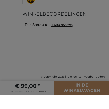
WINKELBEOORDELINGEN
© Copyright 2026 | Alle rechten voorbehouden.
IN DE
€ 99,00 *
WINKELWAGEN
* incl. totaal Btw. excl.
Verzendkosten