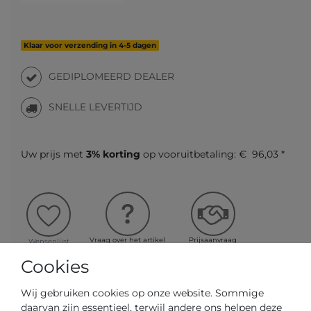
Klaar voor verzending in 4-5 dagen
GEDIPLOMEERD DEALER
SNELLE LEVERTIJD
Uw prijs met
3% korting
op vooruitbetaling:
€ 96,03 *
Vraag over het artikel
Prijsaanvraag
Wensenlijst
Cookies
IN DE WINKELWAGEN
Wij gebruiken cookies op onze website. Sommige
daarvan zijn essentieel, terwijl andere ons helpen deze