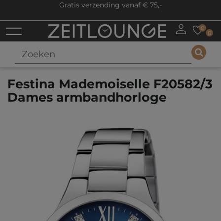
Gratis verzending vanaf € 75,-
0
0
Festina Mademoiselle F20582/3
Dames armbandhorloge