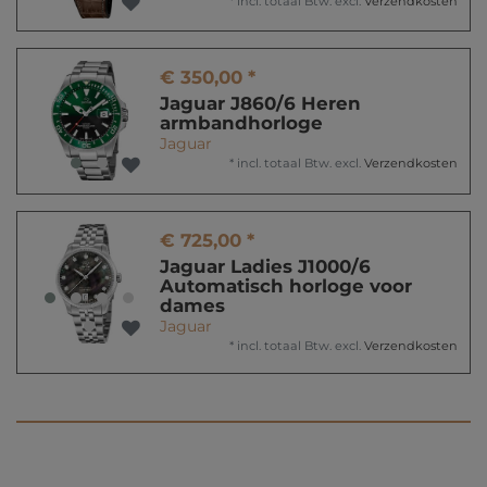
*
incl. totaal Btw.
excl.
Verzendkosten
€ 350,00 *
Jaguar J860/6 Heren
armbandhorloge
Jaguar
*
incl. totaal Btw.
excl.
Verzendkosten
€ 725,00 *
Jaguar Ladies J1000/6
Automatisch horloge voor
dames
Jaguar
*
incl. totaal Btw.
excl.
Verzendkosten