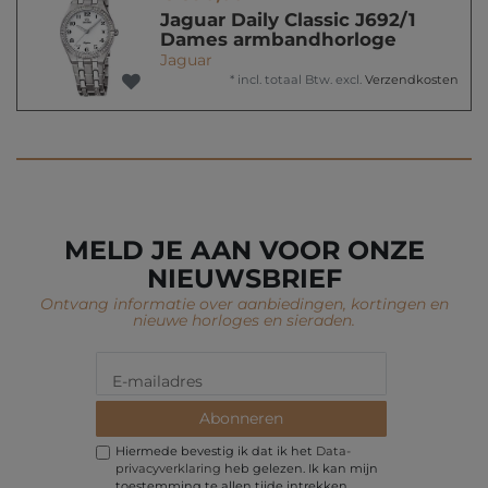
Jaguar Daily Classic J692/1
Dames armbandhorloge
Jaguar
*
incl. totaal Btw.
excl.
Verzendkosten
MELD JE AAN VOOR ONZE
NIEUWSBRIEF
Ontvang informatie over aanbiedingen, kortingen en
nieuwe horloges en sieraden.
Abonneren
Hiermede bevestig ik dat ik het
Data­
privacy­verklaring
heb gelezen. Ik kan mijn
toestemming te allen tijde intrekken.