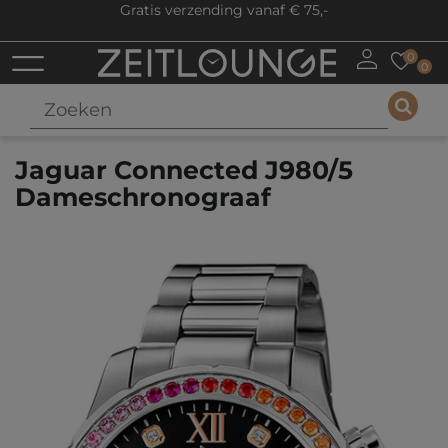
Gratis verzending vanaf € 75,-
0
0
Jaguar Connected J980/5
Dameschronograaf