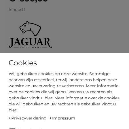
Inhoud
1
Cookies
Klaar voor verzending in 4-5 dagen
Wij gebruiken cookies op onze website. Sommige
GEDIPLOMEERD DEALER
daarvan zijn essentieel, terwijl andere ons helpen deze
website en uw ervaring te verbeteren. Meer informatie
SNELLE LEVERTIJD
over de cookies die wij gebruiken en uw rechten als
gebruiker vindt u hier: Meer informatie over de cookies
die wij gebruiken en uw rechten als gebruiker vindt u
hier:
Uw prijs met
3% korting
op vooruitbetaling:
€ 533,50 *
Privacyverklaring
Impressum