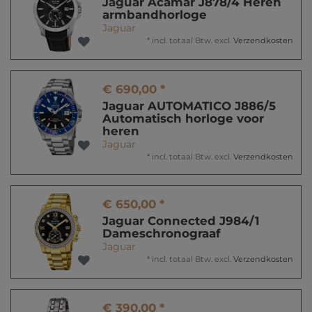
Jaguar Acamar J878/4 Heren
armbandhorloge
Jaguar
*
incl. totaal Btw.
excl.
Verzendkosten
€ 690,00 *
Jaguar AUTOMATICO J886/5
Automatisch horloge voor
heren
Jaguar
*
incl. totaal Btw.
excl.
Verzendkosten
€ 650,00 *
Jaguar Connected J984/1
Dameschronograaf
Jaguar
*
incl. totaal Btw.
excl.
Verzendkosten
€ 390,00 *