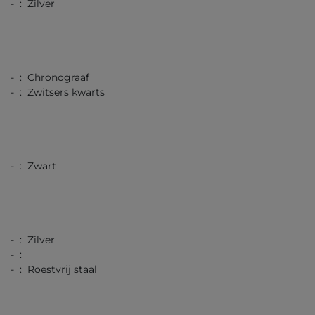
- : Zilver
- : Chronograaf
- : Zwitsers kwarts
- : Zwart
- : Zilver
- :
- : Roestvrij staal