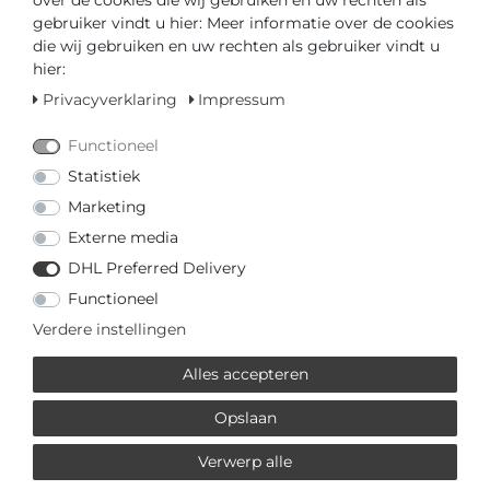
over de cookies die wij gebruiken en uw rechten als
of
gebruiker vindt u hier: Meer informatie over de cookies
die wij gebruiken en uw rechten als gebruiker vindt u
hier:
Privacyverklaring
Impressum
Functioneel
* incl. totaal Btw. excl.
Verzendkosten
Statistiek
Marketing
MEHR VON JAGUAR
Externe media
DHL Preferred Delivery
-25%
€ 337,50 *
Functioneel
Jaguar Woman J894/2 Dames
armbandhorloge
Verdere instellingen
Jaguar
*
incl. totaal Btw.
excl.
Verzendkosten
Alles accepteren
Opslaan
€ 299,00 *
Verwerp alle
Jaguar Acamar J881/1 Heren
armbandhorloge