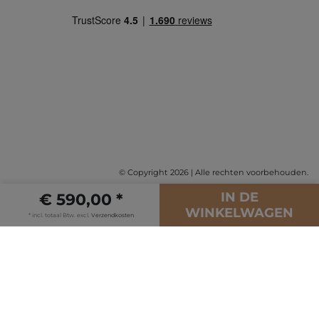
© Copyright 2026 | Alle rechten voorbehouden.
IN DE
€ 590,00 *
WINKELWAGEN
* incl. totaal Btw. excl.
Verzendkosten