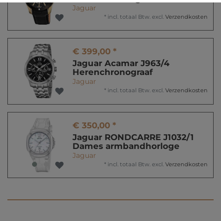
Jaguar
*
incl. totaal Btw.
excl.
Verzendkosten
€ 399,00 *
Jaguar Acamar J963/4
Herenchronograaf
Jaguar
*
incl. totaal Btw.
excl.
Verzendkosten
€ 350,00 *
Jaguar RONDCARRE J1032/1
Dames armbandhorloge
Jaguar
*
incl. totaal Btw.
excl.
Verzendkosten