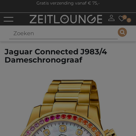
Gratis verzending vanaf € 75,-
0
0
Jaguar Connected J983/4
Dameschronograaf