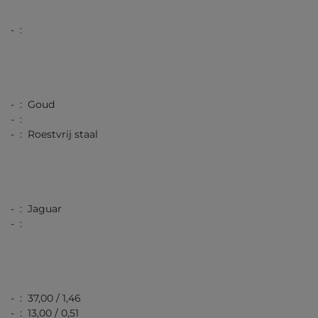
- :
- : Goud
- :
- : Roestvrij staal
- : Jaguar
- :
- : 37,00 / 1,46
- : 13,00 / 0,51