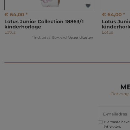
€ 64,00 *
€ 64,00 *
Lotus Junior Collection 18863/1
Lotus Juni
kinderhorloge
kinderhor
Lotus
Lotus
*
incl. totaal Btw.
excl.
Verzendkosten
ME
Ontvang i
Hiermede bevest
intrekken.