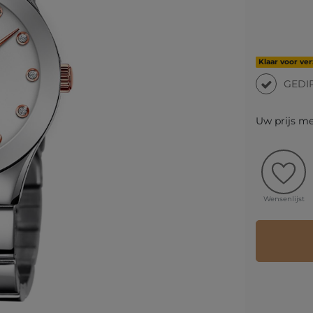
Klaar voor ve
GEDI
Uw prijs m
Wensenlijst