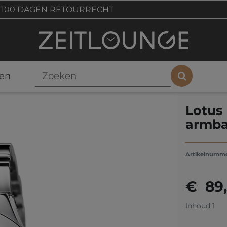
100 DAGEN RETOURRECHT
en
Lotus
armba
Artikelnumm
€ 89
Inhoud
1