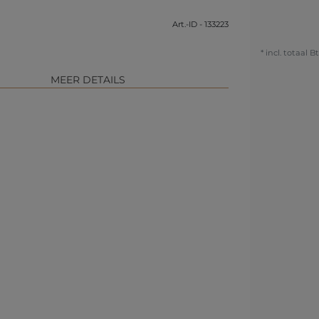
Art.-ID - 133223
* incl. totaal B
MEER DETAILS