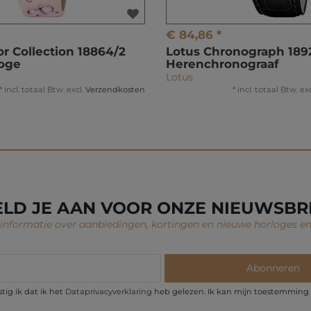
€ 84,86 *
or Collection 18864/2
Lotus Chronograph 189
loge
Herenchronograaf
Lotus
*
incl. totaal Btw.
excl.
Verzendkosten
*
incl. totaal Btw.
exc
LD JE AAN VOOR ONZE NIEUWSBR
nformatie over aanbiedingen, kortingen en nieuwe horloges en
Abonneren
ig ik dat ik het
Data­privacy­verklaring
heb gelezen. Ik kan mijn toestemming t