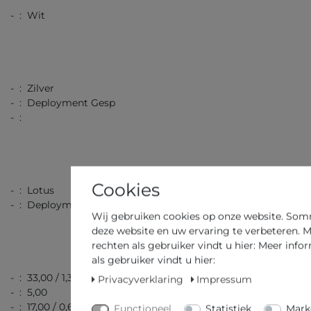
- : Wit
- : Zilver
- : Deployment Gesp
- :
Cookies
- : Lotus
- : Deployment Gesp
Wij gebruiken cookies op onze website. Sommi
deze website en uw ervaring te verbeteren. M
rechten als gebruiker vindt u hier: Meer info
als gebruiker vindt u hier:
- : 33,00 / 1,30
Privacyverklaring
Impressum
- : 5,00
- : 17,00 / 0,67
Functioneel
Statistiek
Mark