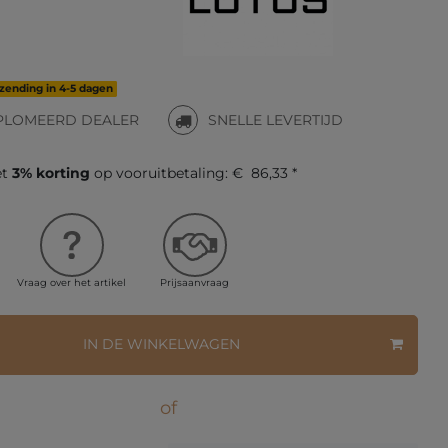
rzending in 4-5 dagen
PLOMEERD DEALER
SNELLE LEVERTIJD
et
3% korting
op vooruitbetaling:
€ 86,33 *
Vraag over het artikel
Prijsaanvraag
IN DE WINKELWAGEN
of