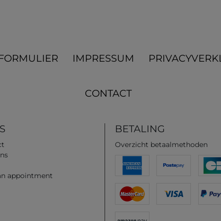
­FORMULIER
IMPRESSUM
PRIVACYVERK
CONTACT
S
BETALING
ct
Overzicht betaalmethoden
ns
an appointment