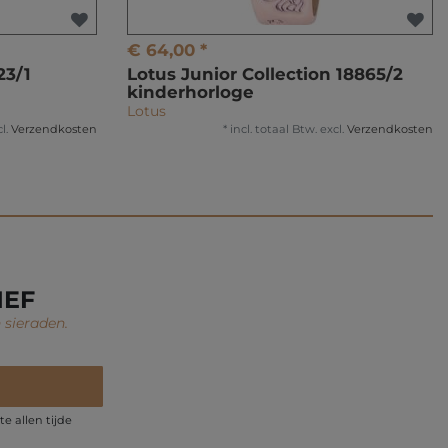
€ 64,00 *
23/1
Lotus Junior Collection 18865/2
kinderhorloge
Lotus
l.
Verzendkosten
*
incl. totaal Btw.
excl.
Verzendkosten
IEF
 sieraden.
e allen tijde