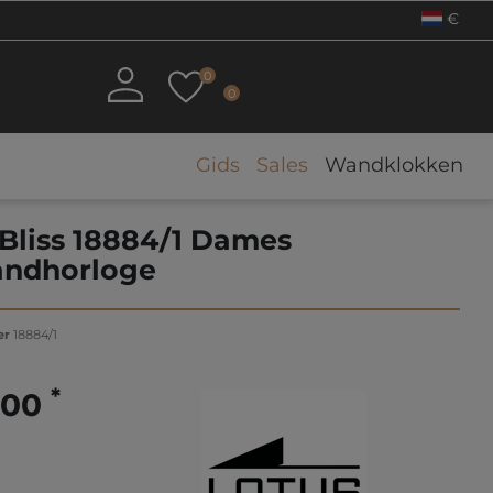
€
0
0
Gids
Sales
Wandklokken
 Bliss 18884/1 Dames
ndhorloge
er
18884/1
*
,00