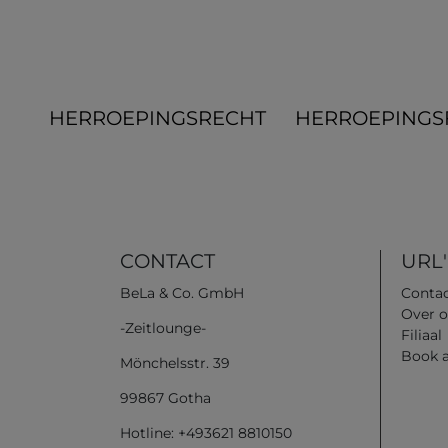
HERROEPINGS­RECHT
HERROEPINGS
CONTACT
URL'
BeLa & Co. GmbH
Conta
Over o
-Zeitlounge-
Filiaal
Book 
Mönchelsstr. 39
99867 Gotha
Hotline: +493621 8810150