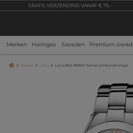
GRATIS VERZENDING VANAF € 75,-
Merken
Horloges
Sieraden
Premium sierad
Merken
Lotus
Lotus Bliss 18884/1 Dames armbandhorloge