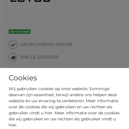
Op voorraad
GEDIPLOMEERD DEALER
SNELLE LEVERTIJD
Cookies
Uw prijs met
3% korting
op vooruitbetaling:
€ 82,31 *
Wij gebruiken cookies op onze website. Sommige
daarvan zijn essentieel, terwijl andere ons helpen deze
website en uw ervaring te verbeteren. Meer informatie
over de cookies die wij gebruiken en uw rechten als
gebruiker vindt u hier: Meer informatie over de cookies
Vraag over het artikel
Prijsaanvraag
Wensenlijst
die wij gebruiken en uw rechten als gebruiker vindt u
hier: