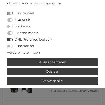
IN DE WINKELWAGEN
Privacyverklaring
Impressum
Functioneel
of
Statistiek
Marketing
Externe media
DHL Preferred Delivery
* incl. totaal Btw. excl.
Verzendkosten
Functioneel
Verdere instellingen
MEHR VON LOTUS
Alles accepteren
Opslaan
€ 139,00 *
Lotus Smarttime 50013/1
Verwerp alle
Smartwatch
Lotus
*
incl. totaal Btw.
excl.
Verzendkosten