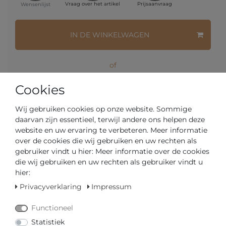
Vraag over het artikel
Prijsaanvraag
Wensenlijst
IN DE WINKELWAGEN
of
Cookies
Wij gebruiken cookies op onze website. Sommige
daarvan zijn essentieel, terwijl andere ons helpen deze
* incl. totaal Btw. excl.
Verzendkosten
website en uw ervaring te verbeteren. Meer informatie
over de cookies die wij gebruiken en uw rechten als
gebruiker vindt u hier: Meer informatie over de cookies
MEHR VON MASERATI
die wij gebruiken en uw rechten als gebruiker vindt u
hier:
Privacyverklaring
Impressum
€ 239,00 *
MASERATI ATTRAZIONE
Functioneel
R8853151002
Herenchronograaf
Statistiek