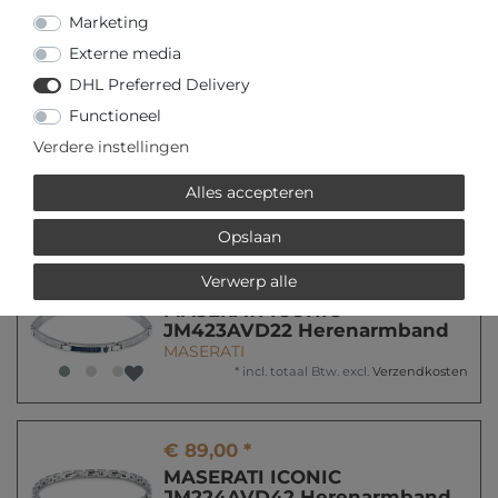
MASERATI
Marketing
*
incl. totaal Btw.
excl.
Verzendkosten
Externe media
DHL Preferred Delivery
€ 299,00 *
Functioneel
MASERATI MASERATI
WATCHES R8871633001
Verdere instellingen
Herenchronograaf
MASERATI
Alles accepteren
*
incl. totaal Btw.
excl.
Verzendkosten
Opslaan
Verwerp alle
€ 69,00 *
MASERATI ICONIC
JM423AVD22 Herenarmband
MASERATI
*
incl. totaal Btw.
excl.
Verzendkosten
€ 89,00 *
MASERATI ICONIC
JM224AVD42 Herenarmband