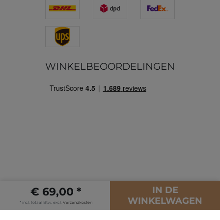
WINKELBEOORDELINGEN
IN DE
€ 69,00 *
© Copyright 2026 | Alle rechten voorbehouden.
WINKELWAGEN
* incl. totaal Btw. excl.
Verzendkosten