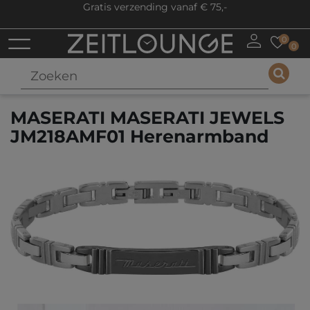
Gratis verzending vanaf € 75,-
0
0
MASERATI MASERATI JEWELS
JM218AMF01 Herenarmband