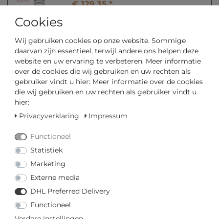
€ 129,35 *
HUGO #FRIEND 1540090
Cookies
Dames armbandhorloge
*
incl. totaal Btw.
excl.
Verzendkosten
Wij gebruiken cookies op onze website. Sommige
daarvan zijn essentieel, terwijl andere ons helpen deze
website en uw ervaring te verbeteren. Meer informatie
over de cookies die wij gebruiken en uw rechten als
-35%
gebruiker vindt u hier: Meer informatie over de cookies
€ 116,35 *
die wij gebruiken en uw rechten als gebruiker vindt u
HUGO #EXIST 1530169 Heren
hier:
armbandhorloge
*
incl. totaal Btw.
excl.
Verzendkosten
Privacyverklaring
Impressum
Functioneel
Statistiek
-30%
Marketing
€ 125,30 *
HUGO #INVENT 1530145 Heren
Externe media
armbandhorloge
DHL Preferred Delivery
*
incl. totaal Btw.
excl.
Verzendkosten
Functioneel
Verdere instellingen