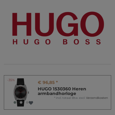
-35%
€ 96,85 *
HUGO 1530360 Heren
armbandhorloge
*
incl. totaal Btw.
excl.
Verzendkosten