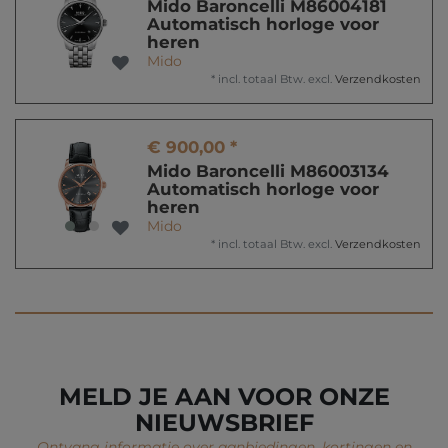
Mido Baroncelli M86004181
Automatisch horloge voor
heren
Mido
*
incl. totaal Btw.
excl.
Verzendkosten
€ 900,00 *
Mido Baroncelli M86003134
Automatisch horloge voor
heren
Mido
*
incl. totaal Btw.
excl.
Verzendkosten
MELD JE AAN VOOR ONZE
NIEUWSBRIEF
Ontvang informatie over aanbiedingen, kortingen en