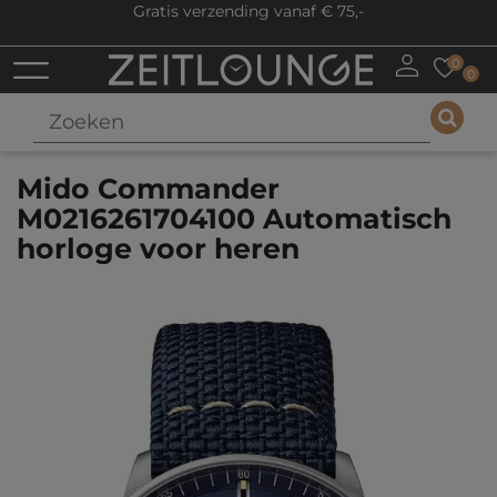
Gratis verzending vanaf € 75,-
0
0
Mido Commander
M0216261704100 Automatisch
horloge voor heren