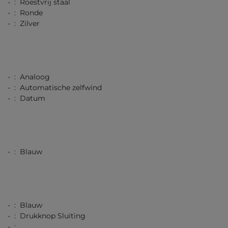
- : Roestvrij staal
- : Ronde
- : Zilver
- : Analoog
- : Automatische zelfwind
- : Datum
- : Blauw
- : Blauw
- : Drukknop Sluiting
- :