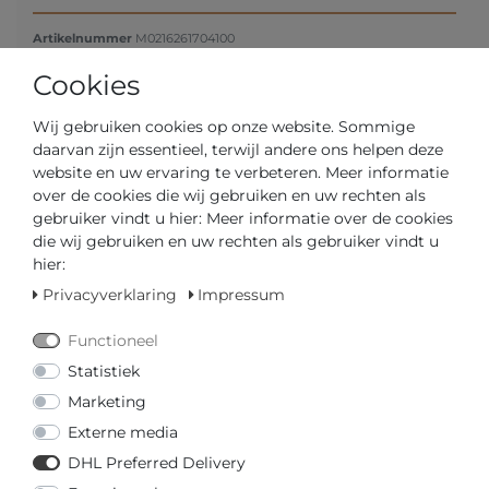
Artikelnummer
M0216261704100
Cookies
*
€ 1020,00
Wij gebruiken cookies op onze website. Sommige
daarvan zijn essentieel, terwijl andere ons helpen deze
Inhoud
1
website en uw ervaring te verbeteren. Meer informatie
over de cookies die wij gebruiken en uw rechten als
gebruiker vindt u hier: Meer informatie over de cookies
die wij gebruiken en uw rechten als gebruiker vindt u
hier:
Privacyverklaring
Impressum
Functioneel
Klaar voor verzending in 2-3 dagen
Statistiek
Marketing
GEDIPLOMEERD DEALER
Externe media
SNELLE LEVERTIJD
DHL Preferred Delivery