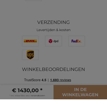
VERZENDING
Levertijden & kosten
WINKELBEOORDELINGEN
IN DE
€ 1430,00 *
WINKELWAGEN
* incl. totaal Btw. excl.
Verzendkosten