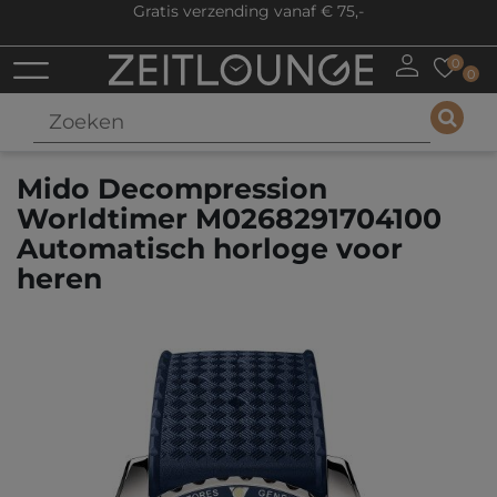
Gratis verzending vanaf € 75,-
0
0
Mido Decompression
Worldtimer M0268291704100
Automatisch horloge voor
heren