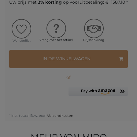
Uw prijs met
3% korting
op vooruitbetaling:
€ 1387,10 *
Vraag over het artikel
Prijsaanvraag
Wensenlijst
IN DE WINKELWAGEN
of
* incl. totaal Btw. excl.
Verzendkosten