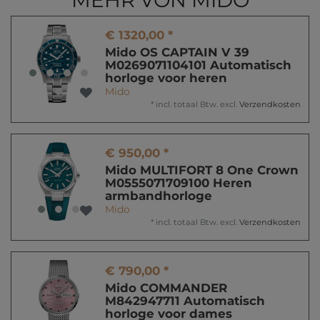
MEHR VON MIDO
€ 1320,00 *
Mido OS CAPTAIN V 39
M0269071104101 Automatisch
horloge voor heren
Mido
*
incl. totaal Btw.
excl.
Verzendkosten
€ 950,00 *
Mido MULTIFORT 8 One Crown
M0555071709100 Heren
armbandhorloge
Mido
*
incl. totaal Btw.
excl.
Verzendkosten
€ 790,00 *
Mido COMMANDER
M842947711 Automatisch
horloge voor dames