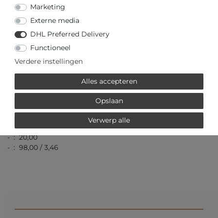
Marketing
Externe media
DHL Preferred Delivery
- : Mido
- Kenmerken:
Functioneel
- : Gesp
Verdere instellingen
Alles accepteren
Opslaan
- : 21,00 / 0,83
- : 40,00 / 1,57
Verwerp alle
- : 13,00 / 0,51
- : 20,00
- : 98,00 / 3,46