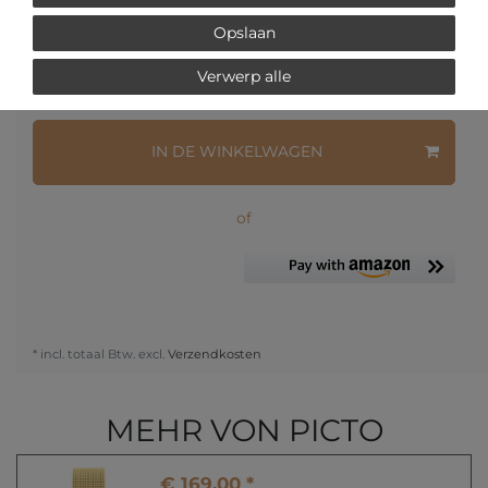
Opslaan
Verwerp alle
Vraag over het artikel
Prijsaanvraag
Wensenlijst
IN DE WINKELWAGEN
of
* incl. totaal Btw. excl.
Verzendkosten
MEHR VON PICTO
€ 169,00 *