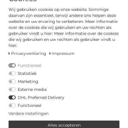
Wij gebruiken cookies op onze website. Sommige
Artikelnummer
0220R
daarvan zijn essentieel, terwijl andere ons helpen deze
website en uw ervaring te verbeteren. Meer informatie
*
€ 25,00
over de cookies die wij gebruiken en uw rechten als
gebruiker vindt u hier: Meer informatie over de cookies
die wij gebruiken en uw rechten als gebruiker vindt u
Inhoud
1
hier:
Privacyverklaring
Impressum
Functioneel
Klaar voor verzending in 4-5 dagen
Statistiek
Marketing
GEDIPLOMEERD DEALER
Externe media
SNELLE LEVERTIJD
DHL Preferred Delivery
Functioneel
Verdere instellingen
Uw prijs met
3% korting
op vooruitbetaling:
€ 24,25 *
Alles accepteren