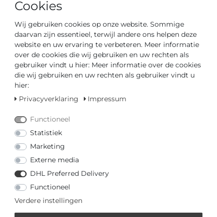
Cookies
Wij gebruiken cookies op onze website. Sommige
daarvan zijn essentieel, terwijl andere ons helpen deze
Artikelnummer
43352-6220S
website en uw ervaring te verbeteren. Meer informatie
over de cookies die wij gebruiken en uw rechten als
*
€ 129,00
gebruiker vindt u hier: Meer informatie over de cookies
die wij gebruiken en uw rechten als gebruiker vindt u
Inhoud
1
hier:
Privacyverklaring
Impressum
Functioneel
Statistiek
Klaar voor verzending in 4-5 dagen
Marketing
GEDIPLOMEERD DEALER
Externe media
DHL Preferred Delivery
SNELLE LEVERTIJD
Functioneel
Verdere instellingen
Uw prijs met
3% korting
op vooruitbetaling:
€ 125,13 *