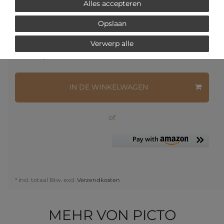
Alles accepteren
Opslaan
Verwerp alle
Vraag over het artikel
Prijsaanvraag
Wensenlijst
IN DE WINKELWAGEN
of
* incl. totaal Btw. excl.
Verzendkosten
MEHR VON PICTO