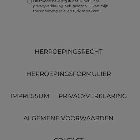
Hiermede bevestig ik dat ik het
Data­
privacy­verklaring
heb gelezen. Ik kan mijn
toestemming te allen tijde intrekken.
HERROEPINGS­RECHT
HERROEPINGS­FORMULIER
IMPRESSUM
PRIVACYVERKLARING
ALGEMENE VOORWAARDEN