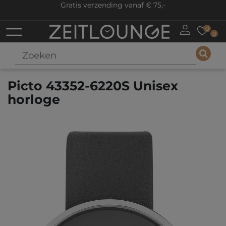
Gratis verzending vanaf € 75,-
0
0
Picto 43352-6220S Unisex
horloge