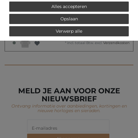
Alles accepteren
€ 139,00 *
Opslaan
Picto 34070-0814 Unisex
horloge
Verwerp alle
Picto
*
incl. totaal Btw.
excl.
Verzendkosten
MELD JE AAN VOOR ONZE
NIEUWSBRIEF
Ontvang informatie over aanbiedingen, kortingen en
nieuwe horloges en sieraden.