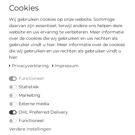
MEHR VON PICTO
Cookies
€ 159,00 *
Wij gebruiken cookies op onze website. Sommige
Picto 43369-1012 Unisex
daarvan zijn essentieel, terwijl andere ons helpen deze
horloge
website en uw ervaring te verbeteren. Meer informatie
Picto
over de cookies die wij gebruiken en uw rechten als
*
incl. totaal Btw.
excl.
Verzendkosten
gebruiker vindt u hier: Meer informatie over de cookies
die wij gebruiken en uw rechten als gebruiker vindt u
hier:
€ 139,00 *
Privacyverklaring
Impressum
Picto 43369-0812 Unisex
horloge
Functioneel
Picto
Statistiek
*
incl. totaal Btw.
excl.
Verzendkosten
Marketing
Externe media
€ 129,00 *
DHL Preferred Delivery
Picto 43364-6720S Unisex
horloge
Functioneel
Picto
Verdere instellingen
*
incl. totaal Btw.
excl.
Verzendkosten