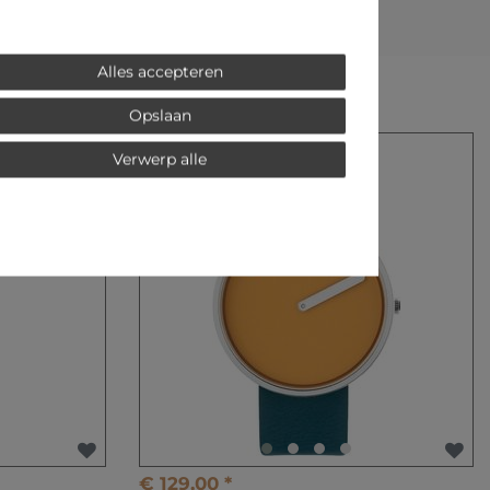
Alles accepteren
Opslaan
Verwerp alle
€ 129,00 *