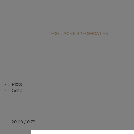
TECHNISCHE SPECIFICATIES
- : Picto
- : Gesp
- : 20,00 / 0,79