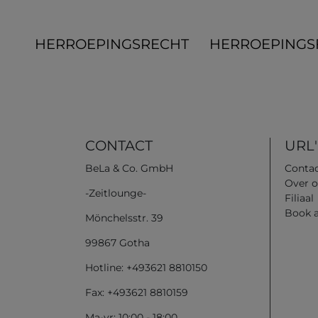
HERROEPINGS­RECHT
HERROEPINGS
CONTACT
URL'
BeLa & Co. GmbH
Conta
Over o
-Zeitlounge-
Filiaal
Book 
Mönchelsstr. 39
99867 Gotha
Hotline: +493621 8810150
Fax: +493621 8810159
Ma-vr: 10:00 - 18:00