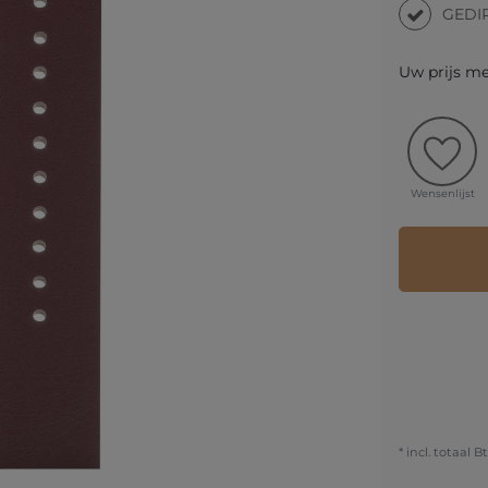
GEDI
Uw prijs m
Wensenlijst
* incl. totaal B