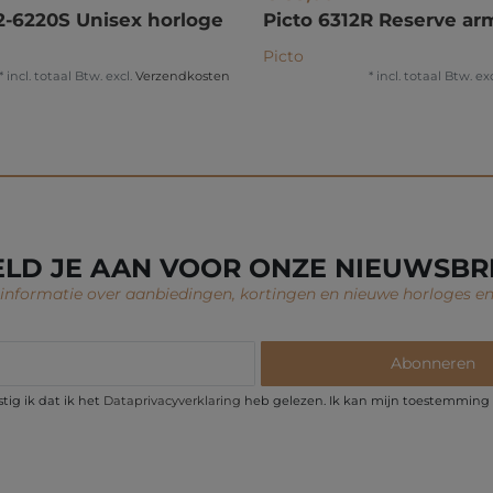
2-6220S Unisex horloge
Picto 6312R Reserve a
Picto
*
incl. totaal Btw.
excl.
Verzendkosten
*
incl. totaal Btw.
exc
LD JE AAN VOOR ONZE NIEUWSBR
nformatie over aanbiedingen, kortingen en nieuwe horloges en
Abonneren
ig ik dat ik het
Data­privacy­verklaring
heb gelezen. Ik kan mijn toestemming t