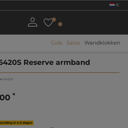
€
0
0
Gids
Sales
Wandklokken
 6420S Reserve armband
er
6420S
*
,00
rzending in 4-5 dagen