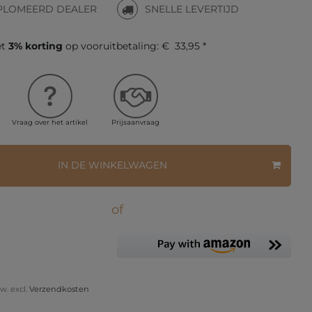
PLOMEERD DEALER
SNELLE LEVERTIJD
et
3% korting
op vooruitbetaling:
€ 33,95 *
Vraag over het artikel
Prijsaanvraag
IN DE WINKELWAGEN
of
tw. excl.
Verzendkosten