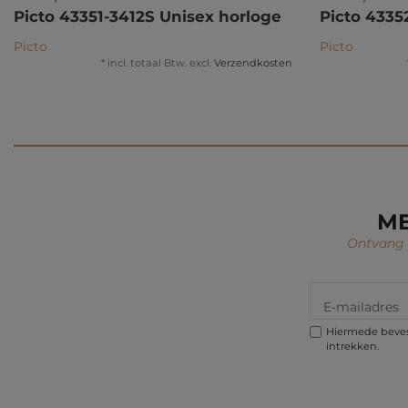
Picto 43351-3412S Unisex horloge
Picto 4335
Picto
Picto
*
incl. totaal Btw.
excl.
Verzendkosten
ME
Ontvang i
Hiermede bevest
intrekken.