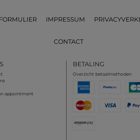
­FORMULIER
IMPRESSUM
PRIVACYVERK
CONTACT
S
BETALING
ct
Overzicht betaalmethoden
ns
an appointment