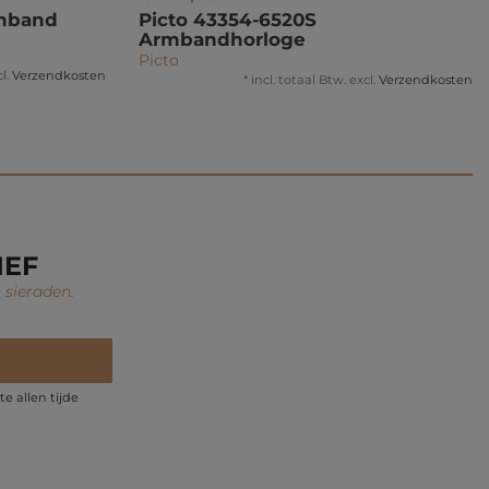
rmband
Picto 43354-6520S
Armbandhorloge
Picto
l.
Verzendkosten
*
incl. totaal Btw.
excl.
Verzendkosten
IEF
 sieraden.
e allen tijde