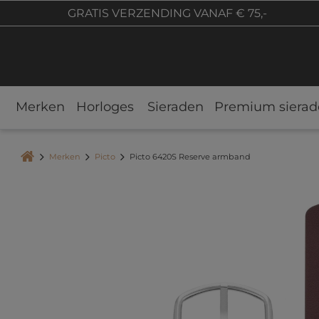
GRATIS VERZENDING VANAF € 75,-
Merken
Horloges
Sieraden
Premium sierad
Merken
Picto
Picto 6420S Reserve armband