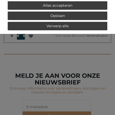
Alles accepteren
€ 129,00 *
Opslaan
Picto 43354-6520S
Armbandhorloge
Verwerp alle
Picto
*
incl. totaal Btw.
excl.
Verzendkosten
MELD JE AAN VOOR ONZE
NIEUWSBRIEF
Ontvang informatie over aanbiedingen, kortingen en
nieuwe horloges en sieraden.