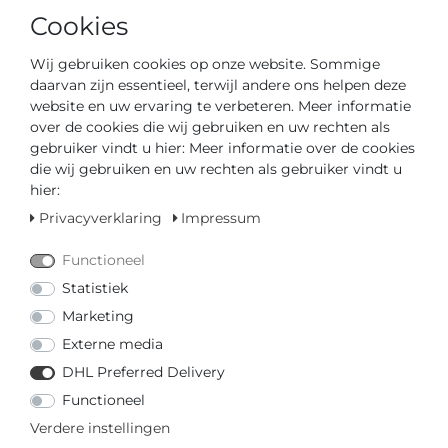
MEHR VON PICTO
Cookies
€ 119,00 *
Wij gebruiken cookies op onze website. Sommige
Picto 43351-3412S Unisex
daarvan zijn essentieel, terwijl andere ons helpen deze
horloge
website en uw ervaring te verbeteren. Meer informatie
Picto
over de cookies die wij gebruiken en uw rechten als
*
incl. totaal Btw.
excl.
Verzendkosten
gebruiker vindt u hier: Meer informatie over de cookies
die wij gebruiken en uw rechten als gebruiker vindt u
hier:
€ 129,00 *
Privacyverklaring
Impressum
Picto 43352-6220S Unisex
horloge
Functioneel
Picto
Statistiek
*
incl. totaal Btw.
excl.
Verzendkosten
Marketing
Externe media
€ 35,00 *
DHL Preferred Delivery
Picto 6312R Reserve armband
Functioneel
Picto
Verdere instellingen
*
incl. totaal Btw.
excl.
Verzendkosten