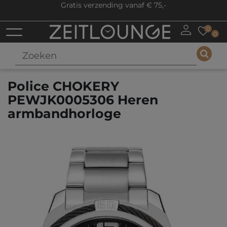
Gratis verzending vanaf € 75,-
0
0
Police CHOKERY
PEWJK0005306 Heren
armbandhorloge