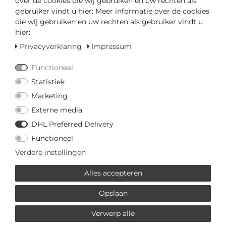
over de cookies die wij gebruiken en uw rechten als
gebruiker vindt u hier: Meer informatie over de cookies
Klaar voor verzending in 4-5 dagen
die wij gebruiken en uw rechten als gebruiker vindt u
hier:
GEDIPLOMEERD DEALER
Privacyverklaring
Impressum
SNELLE LEVERTIJD
Functioneel
Statistiek
Uw prijs met
3% korting
op vooruitbetaling:
€ 193,03 *
Marketing
Externe media
DHL Preferred Delivery
Functioneel
Verdere instellingen
Vraag over het artikel
Prijsaanvraag
Wensenlijst
Alles accepteren
IN DE WINKELWAGEN
Opslaan
Verwerp alle
of