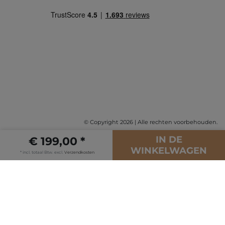
© Copyright 2026 | Alle rechten voorbehouden.
IN DE
€ 199,00 *
WINKELWAGEN
* incl. totaal Btw. excl.
Verzendkosten