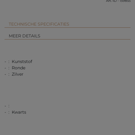
Art.-ID - 159855
TECHNISCHE SPECIFICATIES
MEER DETAILS
- : Kunststof
- : Ronde
- : Zilver
- :
- : Kwarts