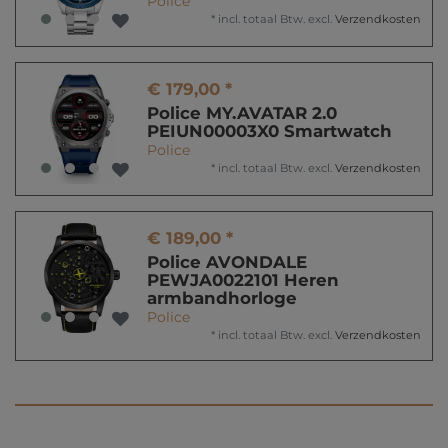
Police
*
incl. totaal Btw.
excl.
Verzendkosten
€ 179,00 *
Police MY.AVATAR 2.0
PEIUN00003X0 Smartwatch
Police
*
incl. totaal Btw.
excl.
Verzendkosten
€ 189,00 *
Police AVONDALE
PEWJA0022101 Heren
armbandhorloge
Police
*
incl. totaal Btw.
excl.
Verzendkosten