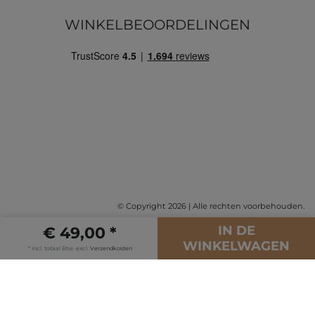
WINKELBEOORDELINGEN
© Copyright 2026 | Alle rechten voorbehouden.
IN DE
€ 49,00 *
WINKELWAGEN
* incl. totaal Btw. excl.
Verzendkosten