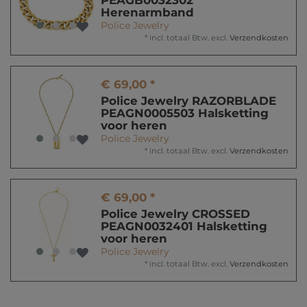
PEAGB0032302
Herenarmband
Police Jewelry
*
incl. totaal Btw.
excl.
Verzendkosten
€ 69,00 *
Police Jewelry RAZORBLADE
PEAGN0005503 Halsketting
voor heren
Police Jewelry
*
incl. totaal Btw.
excl.
Verzendkosten
€ 69,00 *
Police Jewelry CROSSED
PEAGN0032401 Halsketting
voor heren
Police Jewelry
*
incl. totaal Btw.
excl.
Verzendkosten