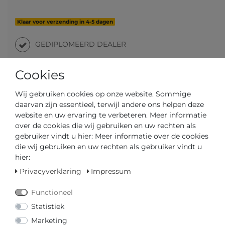
Klaar voor verzending in 4-5 dagen
GEDIPLOMEERD DEALER
SNELLE LEVERTIJD
Cookies
Wij gebruiken cookies op onze website. Sommige
Uw prijs met
3% korting
op vooruitbetaling:
€ 47,53 *
daarvan zijn essentieel, terwijl andere ons helpen deze
website en uw ervaring te verbeteren. Meer informatie
over de cookies die wij gebruiken en uw rechten als
gebruiker vindt u hier: Meer informatie over de cookies
die wij gebruiken en uw rechten als gebruiker vindt u
hier:
Vraag over het artikel
Prijsaanvraag
Wensenlijst
Privacyverklaring
Impressum
Functioneel
IN DE WINKELWAGEN
Statistiek
Marketing
of