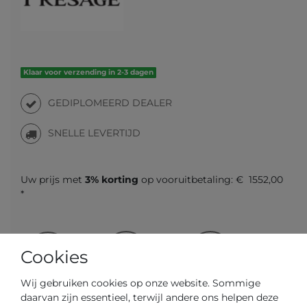
Klaar voor verzending in 2-3 dagen
GEDIPLOMEERD DEALER
SNELLE LEVERTIJD
Uw prijs met
3% korting
op vooruitbetaling:
€ 1552,00
*
Cookies
Vraag over het artikel
Prijsaanvraag
Wensenlijst
Wij gebruiken cookies op onze website. Sommige
daarvan zijn essentieel, terwijl andere ons helpen deze