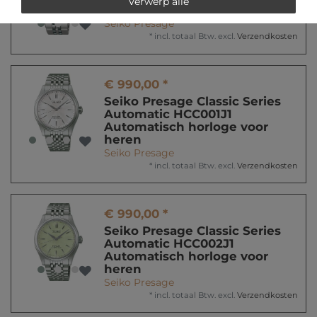
Verwerp alle
SPB537J1 Unisex horloge
Seiko Presage
*
incl. totaal Btw.
excl.
Verzendkosten
€ 990,00 *
Seiko Presage Classic Series
Automatic HCC001J1
Automatisch horloge voor
heren
Seiko Presage
*
incl. totaal Btw.
excl.
Verzendkosten
€ 990,00 *
Seiko Presage Classic Series
Automatic HCC002J1
Automatisch horloge voor
heren
Seiko Presage
*
incl. totaal Btw.
excl.
Verzendkosten