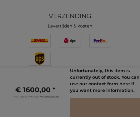
VERZENDING
Levertijden & kosten
Unfortunately, this item is
WINKELBEOORDELINGEN
currently out of stock. You can
use our contact form
here
if
€ 1600,00 *
you want more information.
* incl. totaal Btw. excl.
Verzendkosten
IN DE
WINKELWAGEN