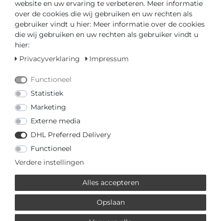
Unfortunately, this item is currently out of stock. You
website en uw ervaring te verbeteren. Meer informatie
can use our contact form
here
if you want more
over de cookies die wij gebruiken en uw rechten als
information.
gebruiker vindt u hier: Meer informatie over de cookies
die wij gebruiken en uw rechten als gebruiker vindt u
hier:
IN DE WINKELWAGEN
Privacyverklaring
Impressum
of
Functioneel
Statistiek
Marketing
Externe media
DHL Preferred Delivery
* incl. totaal Btw. excl.
Verzendkosten
Functioneel
Verdere instellingen
MEHR VON SEIKO PRESAGE
Alles accepteren
€ 1650,00 *
Opslaan
Seiko Presage Classic Series
Automatic - Craftsmanship