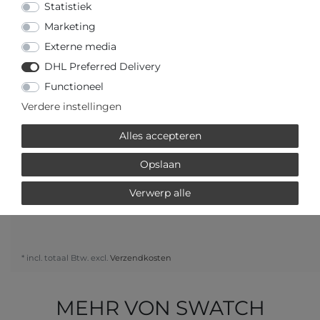
Statistiek
Marketing
Externe media
DHL Preferred Delivery
Vraag over het artikel
Prijsaanvraag
Wensenlijst
Functioneel
Verdere instellingen
IN DE WINKELWAGEN
Alles accepteren
Opslaan
of
Verwerp alle
* incl. totaal Btw. excl.
Verzendkosten
MEHR VON SWATCH