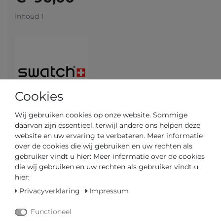
Inhoud
1
Cookies
Wij gebruiken cookies op onze website. Sommige
daarvan zijn essentieel, terwijl andere ons helpen deze
website en uw ervaring te verbeteren. Meer informatie
Klaar voor verzending in 5-6 dagen
over de cookies die wij gebruiken en uw rechten als
gebruiker vindt u hier: Meer informatie over de cookies
GEDIPLOMEERD DEALER
die wij gebruiken en uw rechten als gebruiker vindt u
hier:
SNELLE LEVERTIJD
Privacyverklaring
Impressum
Functioneel
Uw prijs met
3% korting
op vooruitbetaling:
€ 87,30 *