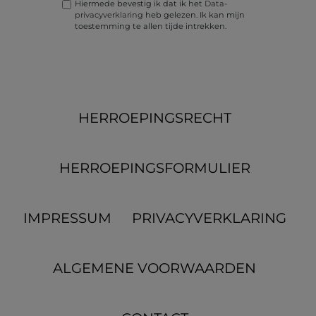
Hiermede bevestig ik dat ik het
Data­
privacy­verklaring
heb gelezen. Ik kan mijn
toestemming te allen tijde intrekken.
HERROEPINGS­RECHT
HERROEPINGS­FORMULIER
IMPRESSUM
PRIVACYVERKLARING
ALGEMENE VOORWAARDEN