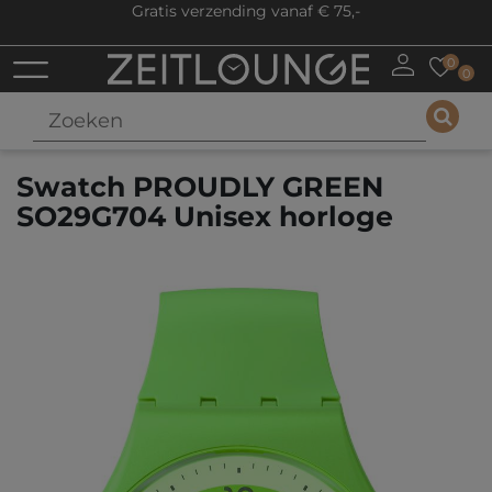
Gratis verzending vanaf € 75,-
0
0
Swatch PROUDLY GREEN
SO29G704 Unisex horloge