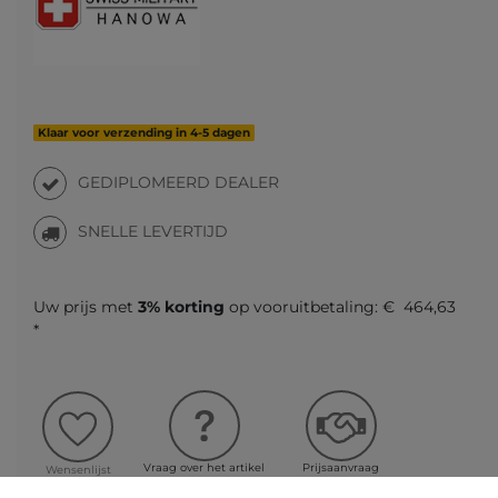
Klaar voor verzending in 4-5 dagen
GEDIPLOMEERD DEALER
SNELLE LEVERTIJD
Uw prijs met
3% korting
op vooruitbetaling:
€ 464,63
*
Vraag over het artikel
Prijsaanvraag
Wensenlijst