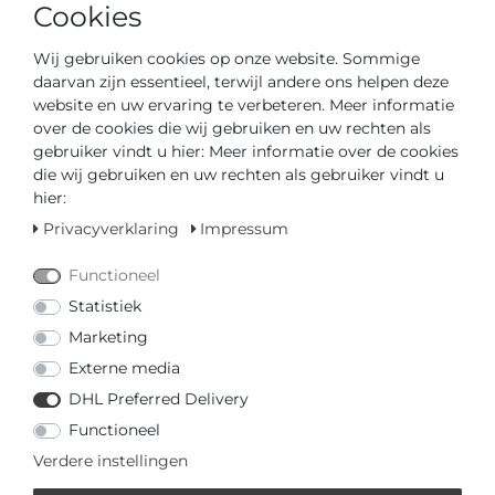
Cookies
IN DE WINKELWAGEN
Wij gebruiken cookies op onze website. Sommige
daarvan zijn essentieel, terwijl andere ons helpen deze
of
website en uw ervaring te verbeteren. Meer informatie
over de cookies die wij gebruiken en uw rechten als
gebruiker vindt u hier: Meer informatie over de cookies
die wij gebruiken en uw rechten als gebruiker vindt u
hier:
Privacyverklaring
Impressum
* incl. totaal Btw. excl.
Verzendkosten
Functioneel
Statistiek
MEHR VON SWISS MILITARY
Marketing
HANOWA
Externe media
DHL Preferred Delivery
€ 349,00 *
Functioneel
Swiss Military Hanowa
Thunder SMWGH0007902
Verdere instellingen
Heren armbandhorloge
Swiss Military Hanowa