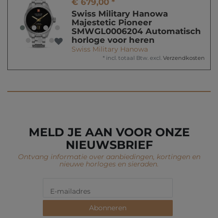
€ 679,00 *
Swiss Military Hanowa
Majestetic Pioneer
SMWGL0006204 Automatisch
horloge voor heren
Swiss Military Hanowa
*
incl. totaal Btw.
excl.
Verzendkosten
MELD JE AAN VOOR ONZE
NIEUWSBRIEF
Ontvang informatie over aanbiedingen, kortingen en
nieuwe horloges en sieraden.
Abonneren