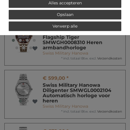
Alles accepteren
*
incl. totaal Btw.
excl.
Verzendkosten
Opslaan
€ 549,00 *
Verwerp alle
Swiss Military Hanowa
Flagship Tiger
SMWGH0008310 Heren
armbandhorloge
Swiss Military Hanowa
*
incl. totaal Btw.
excl.
Verzendkosten
€ 599,00 *
Swiss Military Hanowa
Diligenter SMWGL0002104
Automatisch horloge voor
heren
Swiss Military Hanowa
*
incl. totaal Btw.
excl.
Verzendkosten