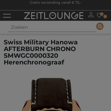
Gratis verzending vanaf € 75,-
0
0
Swiss Military Hanowa
AFTERBURN CHRONO
SMWGC0000320
Herenchronograaf