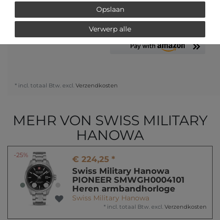
Opslaan
of
Verwerp alle
* incl. totaal Btw. excl.
Verzendkosten
MEHR VON SWISS MILITARY
HANOWA
-25%
€ 224,25 *
Swiss Military Hanowa
PIONEER SMWGH0004101
Heren armbandhorloge
Swiss Military Hanowa
*
incl. totaal Btw.
excl.
Verzendkosten