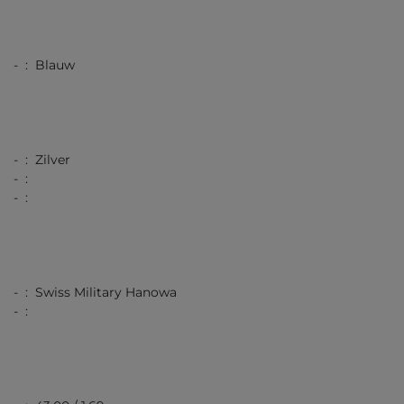
- : Blauw
- : Zilver
- :
- :
- : Swiss Military Hanowa
- :