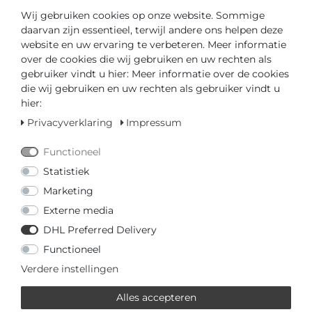
Wij gebruiken cookies op onze website. Sommige
daarvan zijn essentieel, terwijl andere ons helpen deze
website en uw ervaring te verbeteren. Meer informatie
Klaar voor verzending in 4-5 dagen
over de cookies die wij gebruiken en uw rechten als
gebruiker vindt u hier: Meer informatie over de cookies
GEDIPLOMEERD DEALER
die wij gebruiken en uw rechten als gebruiker vindt u
hier:
SNELLE LEVERTIJD
Privacyverklaring
Impressum
Functioneel
Uw prijs met
3% korting
op vooruitbetaling:
€ 484,03
Statistiek
*
Marketing
Externe media
DHL Preferred Delivery
Functioneel
Vraag over het artikel
Prijsaanvraag
Wensenlijst
Verdere instellingen
Alles accepteren
IN DE WINKELWAGEN