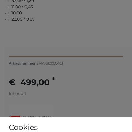
- : 43,00 / 1,69
- : 11,00 / 0,43
- : 10,00
- : 22,00 / 0,87
Artikelnummer
SMWGI0000403
*
€ 499,00
Inhoud
1
Cookies