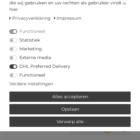
die wij gebruiken en uw rechten als gebruiker vindt u
GEDIPLOMEERD DEALER
hier:
SNELLE LEVERTIJD
Privacyverklaring
Impressum
Functioneel
Uw prijs met
3% korting
op vooruitbetaling:
€ 193,03 *
Statistiek
Marketing
Externe media
DHL Preferred Delivery
Functioneel
Vraag over het artikel
Prijsaanvraag
Wensenlijst
Verdere instellingen
Alles accepteren
IN DE WINKELWAGEN
Opslaan
of
Verwerp alle