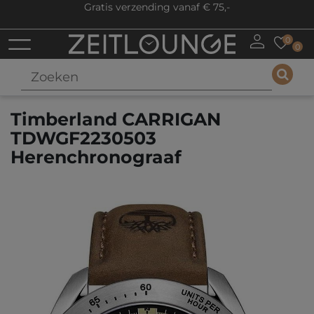
Gratis verzending vanaf € 75,-
0
0
Timberland CARRIGAN
TDWGF2230503
Herenchronograaf