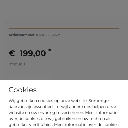
Artikelnummer
TDWGF2230503
*
€ 199,00
Inhoud
1
Cookies
Wij gebruiken cookies op onze website. Sommige
daarvan zijn essentieel, terwijl andere ons helpen deze
website en uw ervaring te verbeteren. Meer informatie
over de cookies die wij gebruiken en uw rechten als
Klaar voor verzending in 2-3 dagen
gebruiker vindt u hier: Meer informatie over de cookies