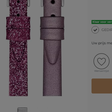
Klaar voor ve
GEDI
Uw prijs m
Wensenlijst