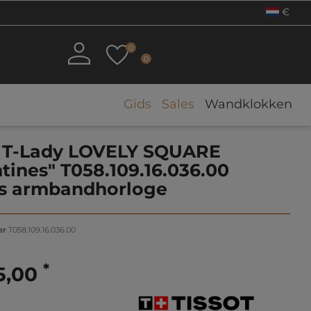
€
0
0
Gids
Sales
Wandklokken
t T-Lady LOVELY SQUARE
tines" T058.109.16.036.00
 armbandhorloge
er
T058.109.16.036.00
*
5,00