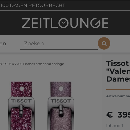
100 DAGEN RETOURRECHT
en
Tisso
58.109.16.036.00 Dames armbandhorloge
"Valen
Dames
Artikelnumm
€ 39
Inhoud
1