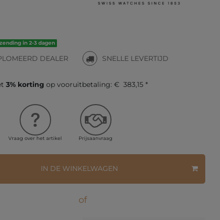
rzending in 2-3 dagen
PLOMEERD DEALER
SNELLE LEVERTIJD
et
3% korting
op vooruitbetaling:
€ 383,15 *
Vraag over het artikel
Prijsaanvraag
IN DE WINKELWAGEN
of