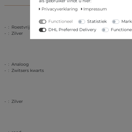
als gebruiker vindt u hier:
TECHNISCHE SPECIFICATIES
Privacyverklaring
Impressum
Functioneel
Statistiek
Mark
- : Roestvrij staal
DHL Preferred Delivery
Functione
- : Zilver
- : Analoog
- : Zwitsers kwarts
- : Zilver