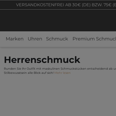
VERSANDKOSTENFREI AB 30€ (DE) BZW. 75€ (
Marken
Uhren
Schmuck
Premium Schmuc
Herrenschmuck
Runden Sie Ihr Outfit mit maskulinen Schmuckstücken entscheidend ab un
Stilbewusstsein alle Blick auf sich!
Mehr lesen