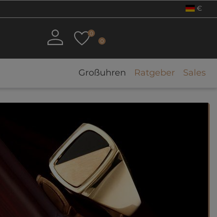
€
0
0
Großuhren
Ratgeber
Sales