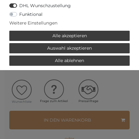
DHL Wunschzustellung
Auf Lager, sofort versandbereit
Funktional
AUTORISIERTER HÄNDLER
Weitere Einstellungen
SCHNELLE LIEFERZEIT
Alle akzeptieren
Auswahl akzeptieren
Ihr Preis bei
3% Skonto
bei Vorab Überweisung:
Alle ablehnen
552,90 € *
Frage zum Artikel
Preisanfrage
Wunschliste
IN DEN WARENKORB
oder