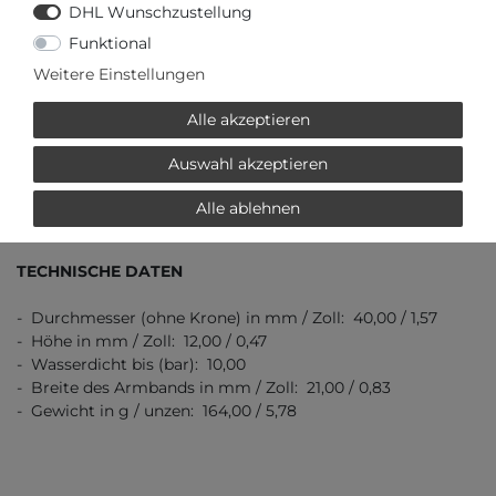
DHL Wunschzustellung
Funktional
WEITERE ANGABEN
Weitere Einstellungen
- Produkt: Uhr
Alle akzeptieren
- Hersteller: Tissot
- Verpackung: Originalverpackung mit Dokumenten
Auswahl akzeptieren
- Schließe: Faltschließe
- Garantie: 2 Jahre Garantie
Alle ablehnen
TECHNISCHE DATEN
- Durchmesser (ohne Krone) in mm / Zoll: 40,00 / 1,57
- Höhe in mm / Zoll: 12,00 / 0,47
- Wasserdicht bis (bar): 10,00
- Breite des Armbands in mm / Zoll: 21,00 / 0,83
- Gewicht in g / unzen: 164,00 / 5,78