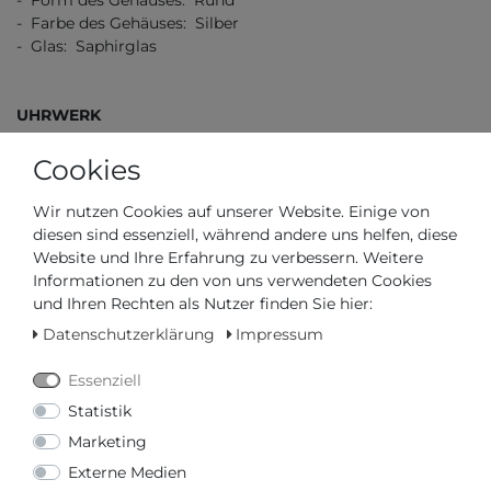
- Form des Gehäuses: Rund
- Farbe des Gehäuses: Silber
- Glas: Saphirglas
UHRWERK
- Art der Anzeige: Automatik: Stunden, Minuten, Sekunden
Cookies
- Uhrwerk: Automatik-Swiss-Made
- Kalender: Datum
Wir nutzen Cookies auf unserer Website. Einige von
diesen sind essenziell, während andere uns helfen, diese
Website und Ihre Erfahrung zu verbessern. Weitere
ZIFFERNBLATT
Informationen zu den von uns verwendeten Cookies
und Ihren Rechten als Nutzer finden Sie hier:
- Farbe des Ziffernblatts: Blau
Datenschutzerklärung
Impressum
Essenziell
ARMBAND
Statistik
- Farbe des Armbands: Silber
Marketing
- Schließe: Faltschließe
Externe Medien
- Armband aus: Edelstahl