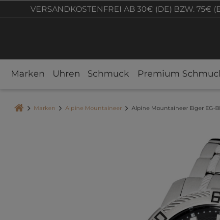
VERSANDKOSTENFREI AB 30€ (DE) BZW. 75€ (
Marken
Uhren
Schmuck
Premium Schmuc
Marken
Alpine Mountaineer
Alpine Mountaineer Eiger EG-B