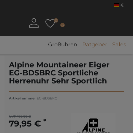
€
0
0
Großuhren
Ratgeber
Sales
Alpine Mountaineer Eiger
EG-BDSBRC Sportliche
Herrenuhr Sehr Sportlich
Artikelnummer
EG-BDSBRC
UVP 199,00 €
*
79,95 €