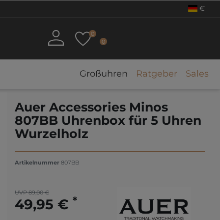
€
0
0
Großuhren
Ratgeber
Sales
Auer Accessories Minos
807BB Uhrenbox für 5 Uhren
Wurzelholz
Artikelnummer
807BB
UVP 89,00 €
*
49,95 €