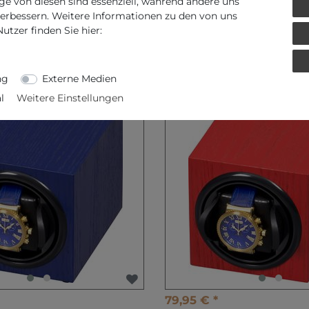
ge von diesen sind essenziell, während andere uns
verbessern. Weitere Informationen zu den von uns
tzer finden Sie hier:
NDTE PRODUKTE AUER ACCES
ng
Externe Medien
-42%
l
Weitere Einstellungen
79,95 € *