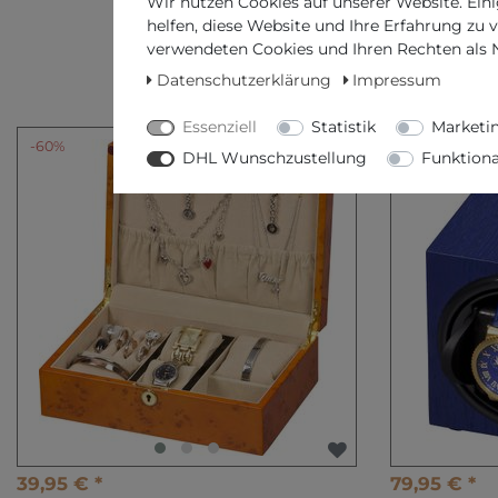
Wir nutzen Cookies auf unserer Website. Eini
helfen, diese Website und Ihre Erfahrung zu 
verwendeten Cookies und Ihren Rechten als Nu
Datenschutzerklärung
Impressum
VERWA
Essenziell
Statistik
Marketi
-60%
-42%
DHL Wunschzustellung
Funktiona
39,95 € *
79,95 € *