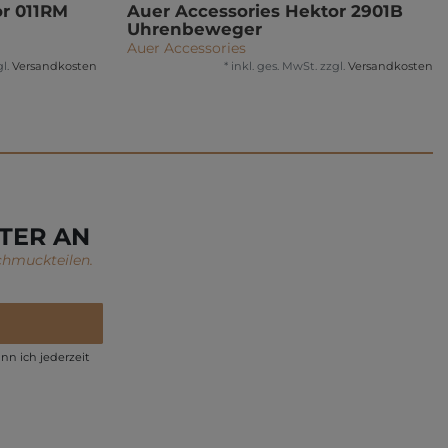
or 011RM
Auer Accessories Hektor 2901B
Uhrenbeweger
Auer Accessories
l.
Versandkosten
*
inkl. ges. MwSt.
zzgl.
Versandkosten
TER AN
chmuckteilen.
nn ich jederzeit