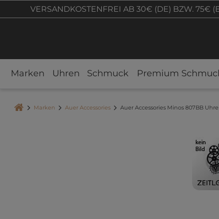
VERSANDKOSTENFREI AB 30€ (DE) BZW. 75€ (
Marken
Uhren
Schmuck
Premium Schmuc
Marken
Auer Accessories
Auer Accessories Minos 807BB Uhre