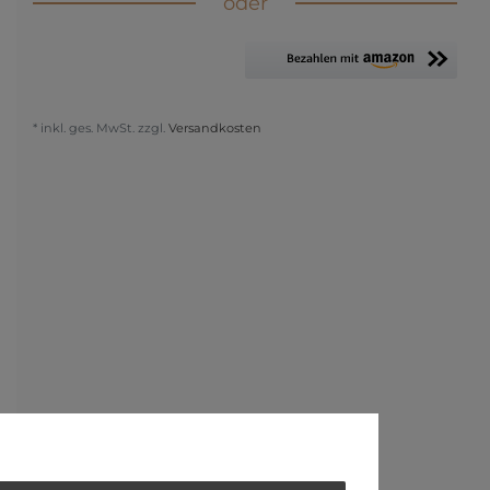
oder
* inkl. ges. MwSt. zzgl.
Versandkosten