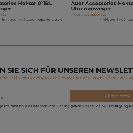
sories Hektor 011BL
Auer Accessories Hekt
eger
Uhrenbeweger
ies
Auer Accessories
*
inkl. ges. MwSt.
zzgl.
Versandkosten
*
inkl. ges. MwSt.
zzg
N SIE SICH FÜR UNSEREN NEWSLET
 Informationen zu Angeboten, Rabatten und neuen Uhren und S
Abonnieren
e ich, dass ich die
Daten­schutz­erklärung
gelesen habe. Meine Einwilligung ka