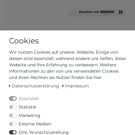
* inkl. ges. MwSt. zzgl.
Versandkosten
Cookies
Wir nutzen Cookies auf unserer Website. Einige von
VERWANDTE PRODUKTE
diesen sind essenziell, während andere uns helfen, diese
CALVIN KLEIN JEWELRY
Website und Ihre Erfahrung zu verbessern. Weitere
Informationen zu den von uns verwendeten Cookies
und Ihren Rechten als Nutzer finden Sie hier:
-49%
35,00 € *
Datenschutzerklärung
Impressum
Calvin Klein Jewelry Anchor
KJ8WBB0901 Herrenarmband
Essenziell
Calvin Klein Jewelry
*
inkl. ges. MwSt.
zzgl.
Versandkosten
Statistik
Marketing
Externe Medien
-49%
38,22 € *
DHL Wunschzustellung
Calvin Klein Jewelry Bewilder