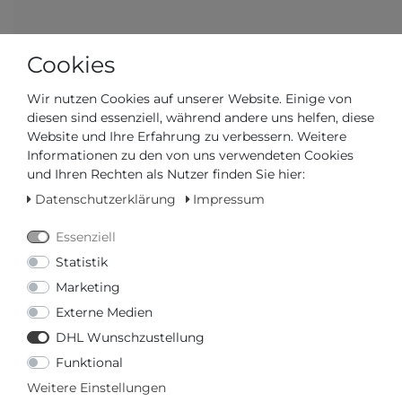
Ihr Preis bei
3% Skonto
bei Vorab Überweisung:
Cookies
171,24 € *
Wir nutzen Cookies auf unserer Website. Einige von
diesen sind essenziell, während andere uns helfen, diese
Website und Ihre Erfahrung zu verbessern. Weitere
Informationen zu den von uns verwendeten Cookies
und Ihren Rechten als Nutzer finden Sie hier:
Frage zum Artikel
Preisanfrage
Wunschliste
Datenschutzerklärung
Impressum
IN DEN WARENKORB
Essenziell
Statistik
oder
Marketing
Externe Medien
DHL Wunschzustellung
Funktional
Weitere Einstellungen
* inkl. ges. MwSt. zzgl.
Versandkosten