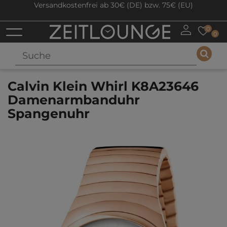
Versandkostenfrei ab 30€ (DE) bzw. 75€ (EU)
0
0
Calvin Klein Whirl K8A23646
Damenarmbanduhr
Spangenuhr