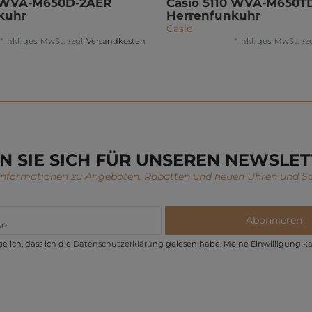
0 WVA-M650D-2AER
Casio 5110 WVA-M650T
kuhr
Herrenfunkuhr
Casio
*
inkl. ges. MwSt.
zzgl.
Versandkosten
*
inkl. ges. MwSt.
zzg
N SIE SICH FÜR UNSEREN NEWSLET
 Informationen zu Angeboten, Rabatten und neuen Uhren und S
Abonnieren
e ich, dass ich die
Daten­schutz­erklärung
gelesen habe. Meine Einwilligung ka