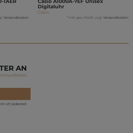
D-1AER
Casio A1000A-7EF Unisex
Digitaluhr
Casio
l.
Versandkosten
*
inkl. ges. MwSt.
zzgl.
Versandkosten
TER AN
chmuckteilen.
nn ich jederzeit