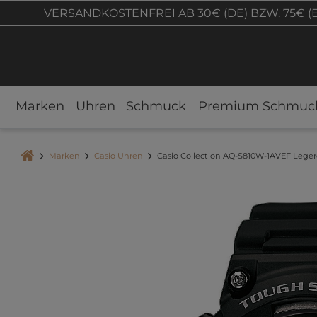
VERSANDKOSTENFREI AB 30€ (DE) BZW. 75€ (
Marken
Uhren
Schmuck
Premium Schmuc
Marken
Casio Uhren
Casio Collection AQ-S810W-1AVEF Leger