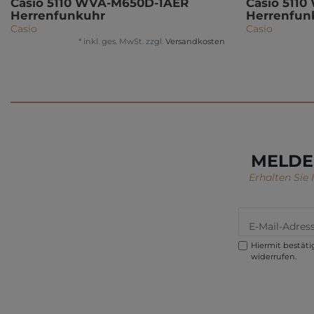
Casio 5110 WVA-M650D-1AER
Casio 511
Herrenfunkuhr
Herrenfun
Casio
Casio
*
inkl. ges. MwSt.
zzgl.
Versandkosten
MELDE
Erhalten Sie
Hiermit bestätig
widerrufen.