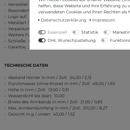
- Hersteller: Casio
helfen, diese Website und Ihre Erfahrung zu 
- Besonderheit: Solarbetrieb
verwendeten Cookies und Ihren Rechten als Nu
- Logo auf: Ziffernblatt, Schließe, Boden
Datenschutzerklärung
Impressum
- Metallart / Stempel: Edelstahl 316L
- Verpackung: Originalverpackung mit Dokumenten
Essenziell
Statistik
Marketi
- Weitere Funktionen: Stoppuhr, 2. Zeitzone & Weckzeit
DHL Wunschzustellung
Funktiona
- Schließe: Dornschließe
- Garantie: 2 Jahre Garantie
TECHNISCHE DATEN
- Abstand Hörner in mm / Zoll: 54,00 / 2,13
- Durchmesser (ohne Krone) in mm / Zoll: 49,00 / 1,93
- Höhe in mm / Zoll: 13,00 / 0,51
- Wasserdicht bis (bar): 10,00
- Breite des Armbands in mm / Zoll: 21,00 / 0,83
- Max. Armbandumfang in mm / Zoll: 210,00 / 8,27
- Gewicht in g / unzen: 43,00 / 1,52