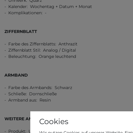
- Uhrwerk: Quarz
- Kalender: Wochentag + Datum + Monat
- Komplikationen: -
ZIFFERNBLATT
- Farbe des Ziffernblatts: Anthrazit
- Ziffernblatt Stil: Analog / Digital
- Beleuchtung: Orange leuchtend
ARMBAND
- Farbe des Armbands: Schwarz
- Schließe: Dornschließe
- Armband aus: Resin
WEITERE ANGABEN
Cookies
- Produkt: Uhr
Wir nutzen Cookies auf unserer Website. Eini