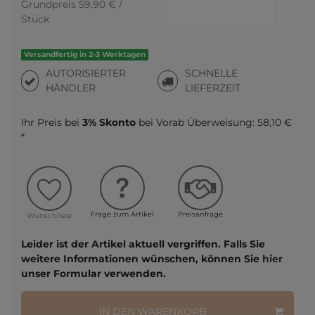
Grundpreis
59,90 € /
Stück
Versandfertig in 2-3 Werktagen
AUTORISIERTER
SCHNELLE
HÄNDLER
LIEFERZEIT
Ihr Preis bei
3% Skonto
bei Vorab Überweisung:
58,10 €
*
Frage zum Artikel
Preisanfrage
Wunschliste
Leider ist der Artikel aktuell vergriffen. Falls Sie
weitere Informationen wünschen, können Sie
hier
unser Formular verwenden.
IN DEN WARENKORB