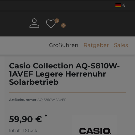
€
0
0
Großuhren
Ratgeber
Sales
Casio Collection AQ-S810W-
1AVEF Legere Herrenuhr
Solarbetrieb
Artikelnummer
AQ-S810W-1AVEF
*
59,90 €
Inhalt
1
Stück