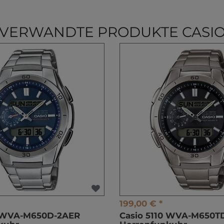
VERWANDTE PRODUKTE CASI
199,00 € *
0 WVA-M650D-2AER
Casio 5110 WVA-M650T