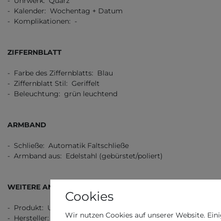
- Uhrwerk: Quarz
- Kalender: Wochentag + Datum
- Komplikationen: -
ZIFFERNBLATT
- Farbe des Ziffernblatts: Blau
- Ziffernblatt Stil: Geriffelt
- Beleuchtung: grün leuchtend
ARMBAND
- Schließe: Automatik Faltschließe
- Armband aus: Edelstahl (gebürstet/poliert)
WEITERE ANGABEN
Cookies
- Produkt: Uhr
Wir nutzen Cookies auf unserer Website. Eini
- Hersteller: Casio