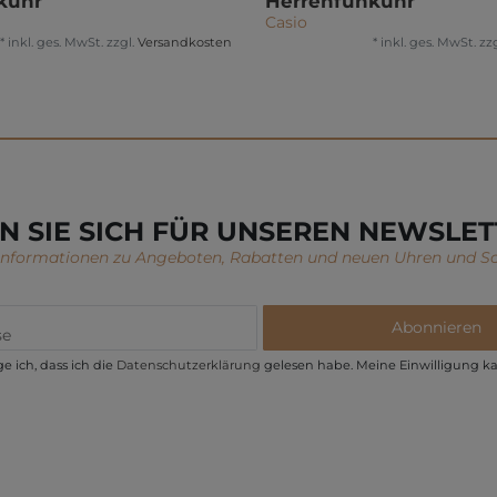
kuhr
Herrenfunkuhr
Casio
*
inkl. ges. MwSt.
zzgl.
Versandkosten
*
inkl. ges. MwSt.
zzg
N SIE SICH FÜR UNSEREN NEWSLET
 Informationen zu Angeboten, Rabatten und neuen Uhren und S
Abonnieren
e ich, dass ich die
Daten­schutz­erklärung
gelesen habe. Meine Einwilligung ka