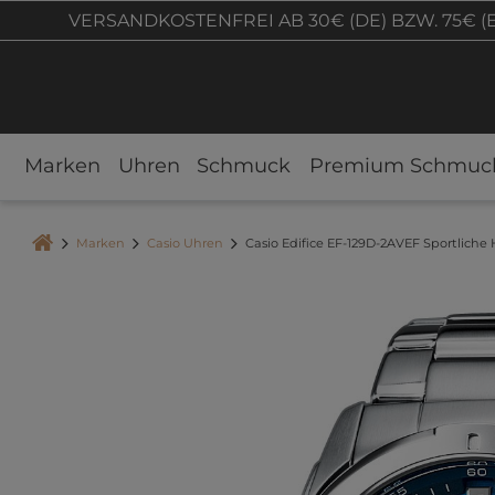
VERSANDKOSTENFREI AB 30€ (DE) BZW. 75€ (
Marken
Uhren
Schmuck
Premium Schmuc
Marken
Casio Uhren
Casio Edifice EF-129D-2AVEF Sportlich