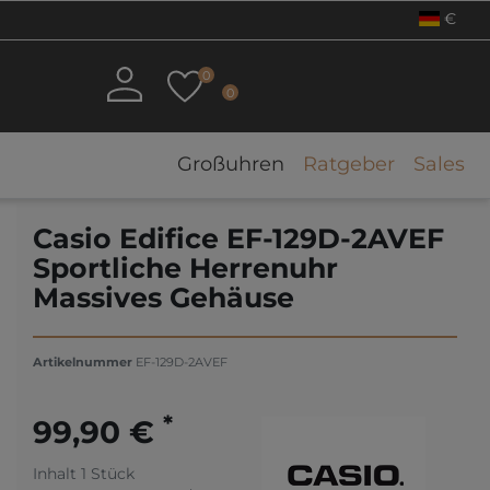
€
0
0
Großuhren
Ratgeber
Sales
Casio Edifice EF-129D-2AVEF
Sportliche Herrenuhr
Massives Gehäuse
Artikelnummer
EF-129D-2AVEF
*
99,90 €
Inhalt
1
Stück