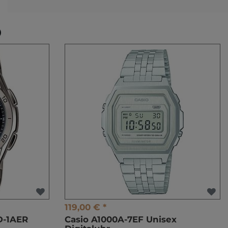
O
119,00 € *
D-1AER
Casio A1000A-7EF Unisex