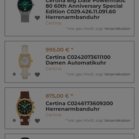
Certina Big Date Powermatic
80 60th Anniversary Special
Edition C029.426.11.091.60
Herrenarmbanduhr
Certina
*
inkl. ges. MwSt.
zzgl.
Versandkosten
995,00 € *
Certina C0242073611100
Damen Automatikuhr
Certina
*
inkl. ges. MwSt.
zzgl.
Versandkosten
875,00 € *
Certina C0246173609200
Herrenarmbanduhr
Certina
*
inkl. ges. MwSt.
zzgl.
Versandkosten