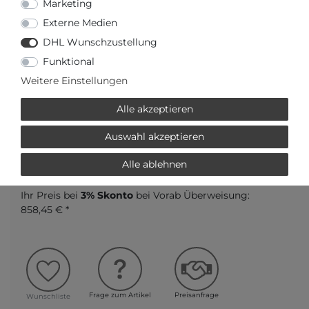
Marketing
Externe Medien
DHL Wunschzustellung
Funktional
Weitere Einstellungen
Versandfertig in 2-3 Werktagen
Alle akzeptieren
AUTORISIERTER HÄNDLER
Auswahl akzeptieren
SCHNELLE LIEFERZEIT
Alle ablehnen
Ihr Preis bei
3% Skonto
bei Vorab Überweisung:
858,45 € *
Frage zum Artikel
Preisanfrage
Wunschliste