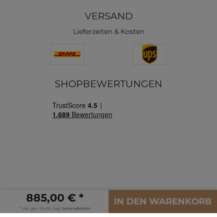
VERSAND
Lieferzeiten & Kosten
SHOPBEWERTUNGEN
885,00 € *
IN DEN WARENKORB
Letzte Aktualisierung: 06.08.2026
* inkl. ges. MwSt. zzgl.
Versandkosten
© Copyright 2026 | Alle Rechte vorbehalten.