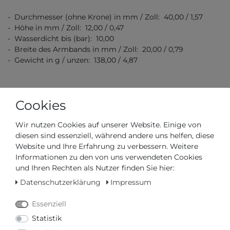
- Durchmesser (ohne Krone) in mm / Zoll: 40,00 / 1,57
- Höhe in mm / Zoll: 12,00 / 0,47
- Wasserdicht bis (bar): 10,00
- Breite des Armbands in mm / Zoll: 20,00 / 0,79
- Gewicht in g / unzen: 138,00 / 4,87
Cookies
Wir nutzen Cookies auf unserer Website. Einige von
diesen sind essenziell, während andere uns helfen, diese
Artikelnummer
C029.430.11.051.00
Website und Ihre Erfahrung zu verbessern. Weitere
Informationen zu den von uns verwendeten Cookies
*
885,00 €
und Ihren Rechten als Nutzer finden Sie hier:
Datenschutzerklärung
Impressum
Inhalt
1
Stück
Essenziell
Statistik