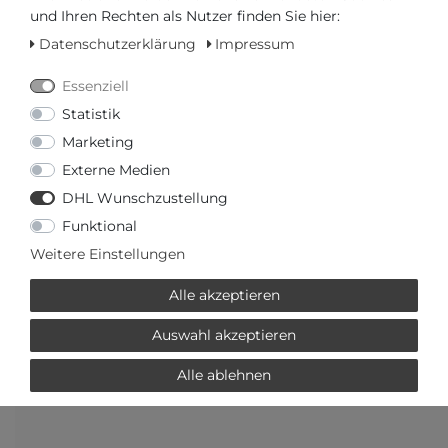
und Ihren Rechten als Nutzer finden Sie hier:
Datenschutzerklärung
Impressum
Ihr Preis bei
3% Skonto
bei Vorab Überweisung:
Essenziell
1023,35 € *
Statistik
Marketing
Externe Medien
DHL Wunschzustellung
Frage zum Artikel
Preisanfrage
Wunschliste
Funktional
Weitere Einstellungen
IN DEN WARENKORB
Alle akzeptieren
oder
Auswahl akzeptieren
Alle ablehnen