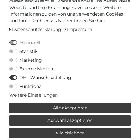
diesen sind essenziell, während andere uns helfen, diese
Versandfertig in 2-3 Werktagen
Website und Ihre Erfahrung zu verbessern. Weitere
Informationen zu den von uns verwendeten Cookies
AUTORISIERTER HÄNDLER
und Ihren Rechten als Nutzer finden Sie hier:
SCHNELLE LIEFERZEIT
Datenschutzerklärung
Impressum
Essenziell
Ihr Preis bei
3% Skonto
bei Vorab Überweisung:
Statistik
892,40 € *
Marketing
Externe Medien
DHL Wunschzustellung
Funktional
Weitere Einstellungen
Frage zum Artikel
Preisanfrage
Wunschliste
Alle akzeptieren
IN DEN WARENKORB
Auswahl akzeptieren
Alle ablehnen
oder