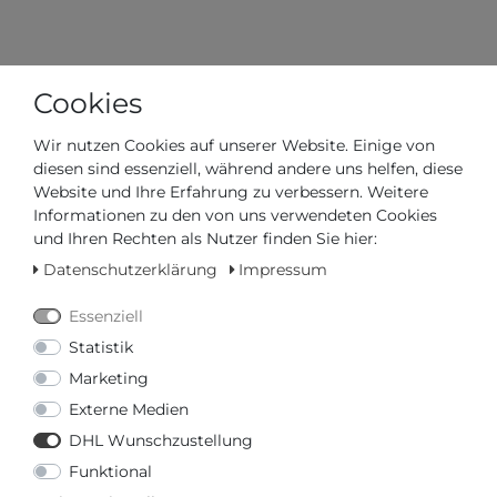
Cookies
Artikelnummer
C045.417.22.031.00
Wir nutzen Cookies auf unserer Website. Einige von
diesen sind essenziell, während andere uns helfen, diese
Website und Ihre Erfahrung zu verbessern. Weitere
*
650,00 €
Informationen zu den von uns verwendeten Cookies
und Ihren Rechten als Nutzer finden Sie hier:
Inhalt
1
Stück
Datenschutzerklärung
Impressum
Essenziell
Statistik
Marketing
Externe Medien
DHL Wunschzustellung
Funktional
Versandfertig in 2-3 Werktagen