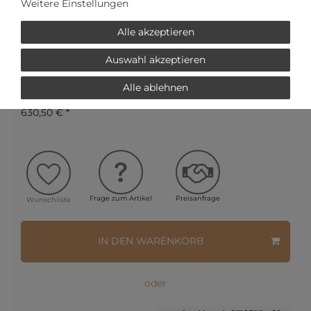
Weitere Einstellungen
AUTORISIERTER HÄNDLER
Alle akzeptieren
SCHNELLE LIEFERZEIT
Auswahl akzeptieren
Alle ablehnen
Ihr Preis bei
3% Skonto
bei Vorab Überweisung:
630,50 € *
Frage zum Artikel
Preisanfrage
Wunschliste
IN DEN WARENKORB
oder