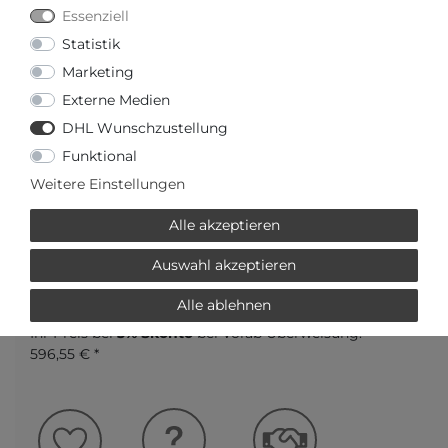
Essenziell
Statistik
Marketing
Externe Medien
DHL Wunschzustellung
Funktional
Versandfertig in 2-3 Werktagen
Weitere Einstellungen
AUTORISIERTER HÄNDLER
Alle akzeptieren
Auswahl akzeptieren
SCHNELLE LIEFERZEIT
Alle ablehnen
Ihr Preis bei
3% Skonto
bei Vorab Überweisung:
596,55 € *