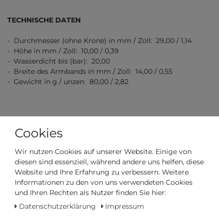
TECHNISCHE DATEN
- Durchmesser (ohne Krone) in mm / Zoll: 29,00 / 1,14
- Höhe in mm / Zoll: 10,00 / 0,39
- Wasserdicht bis (bar): 20,00
- Breite des Armbands in mm / Zoll: 14,00 / 0,55
- Gewicht in g / unzen: 80,00 / 2,82
Cookies
Wir nutzen Cookies auf unserer Website. Einige von
Artikelnummer
C032.951.33.111.00
diesen sind essenziell, während andere uns helfen, diese
Website und Ihre Erfahrung zu verbessern. Weitere
*
Informationen zu den von uns verwendeten Cookies
615,00 €
und Ihren Rechten als Nutzer finden Sie hier:
Inhalt
1
Stück
Datenschutzerklärung
Impressum