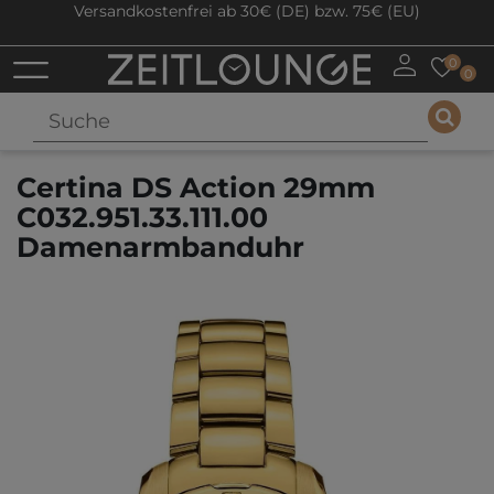
Versandkostenfrei ab 30€ (DE) bzw. 75€ (EU)
0
0
Certina DS Action 29mm
C032.951.33.111.00
Damenarmbanduhr