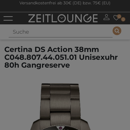
Versandkostenfrei ab 30€ (DE) bzw. 75€ (EU)
0
0
Certina DS Action 38mm
C048.807.44.051.01 Unisexuhr
80h Gangreserve