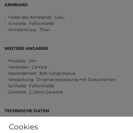
ARMBAND
- Farbe des Armbands: Grau
- Schließe: Faltschließe
- Armband aus: Titan
WEITERE ANGABEN
- Produkt: Uhr
- Hersteller: Certina
- Besonderheit: 80h Gangreserve
- Verpackung: Originalverpackung mit Dokumenten
- Schließe: Faltschließe
- Garantie: 2 Jahre Garantie
TECHNISCHE DATEN
- Durchmesser (ohne Krone) in mm / Zoll: 38,00 / 1,50
Cookies
- Höhe in mm / Zoll: 13,00 / 0,51