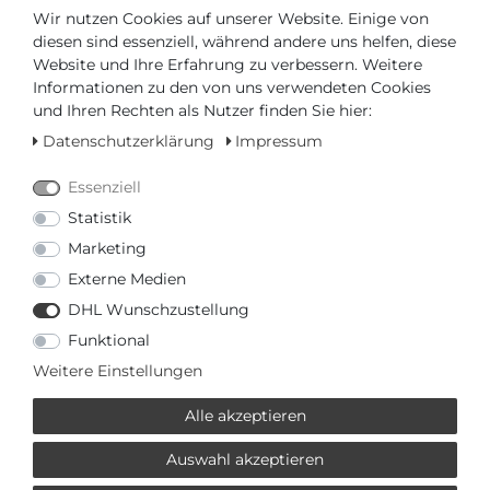
- Wasserdicht bis (bar): 30,00
Wir nutzen Cookies auf unserer Website. Einige von
- Breite des Armbands in mm / Zoll: 19,00 / 0,75
diesen sind essenziell, während andere uns helfen, diese
Website und Ihre Erfahrung zu verbessern. Weitere
Informationen zu den von uns verwendeten Cookies
und Ihren Rechten als Nutzer finden Sie hier:
Datenschutzerklärung
Impressum
Essenziell
Artikelnummer
C048.807.44.051.01
Statistik
Marketing
*
1075,00 €
Externe Medien
Inhalt
1
Stück
DHL Wunschzustellung
Funktional
Weitere Einstellungen
Alle akzeptieren
Auswahl akzeptieren