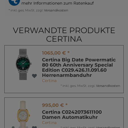
mehr Informationen zum Ratenkauf
* inkl. ges. MwSt. zzgl.
Versandkosten
VERWANDTE PRODUKTE
CERTINA
1065,00 € *
Certina Big Date Powermatic
80 60th Anniversary Special
Edition C029.426.11.091.60
Herrenarmbanduhr
Certina
*
inkl. ges. MwSt.
zzgl.
Versandkosten
995,00 € *
Certina C0242073611100
Damen Automatikuhr
Certina
*
inkl. ges. MwSt.
zzgl.
Versandkosten