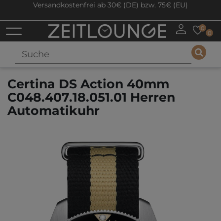
Versandkostenfrei ab 30€ (DE) bzw. 75€ (EU)
0
0
Certina DS Action 40mm
C048.407.18.051.01 Herren
Automatikuhr