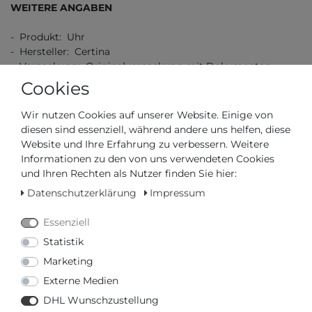
WEITERE ANGABEN
- Produkt: Uhr
- Hersteller: Certina
- Verpackung: Originalverpackung mit Dokumenten
- Schließe: Dornschließe
Cookies
- Garantie: 2 Jahre Garantie
Wir nutzen Cookies auf unserer Website. Einige von
diesen sind essenziell, während andere uns helfen, diese
TECHNISCHE DATEN
Website und Ihre Erfahrung zu verbessern. Weitere
Informationen zu den von uns verwendeten Cookies
- Durchmesser (ohne Krone) in mm / Zoll: 40,00 / 1,57
und Ihren Rechten als Nutzer finden Sie hier:
- Höhe in mm / Zoll: 14,00 / 0,55
Datenschutzerklärung
Impressum
- Wasserdicht bis (bar): 20,00
- Breite des Armbands in mm / Zoll: 20,00 / 0,79
Essenziell
- Gewicht in g / unzen: 110,00 / 3,88
Statistik
Marketing
Externe Medien
DHL Wunschzustellung