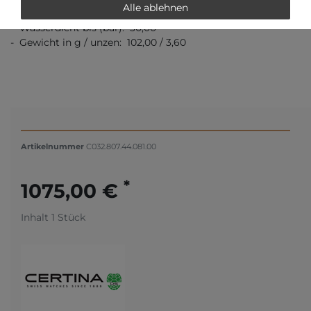
Alle ablehnen
- Durchmesser (ohne Krone) in mm / Zoll: 38,00 / 1,50
- Wasserdicht bis (bar): 30,00
- Gewicht in g / unzen: 102,00 / 3,60
Artikelnummer
C032.807.44.081.00
*
1075,00 €
Inhalt
1
Stück