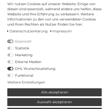
- Farbe des Ziffernblatts: Grau
Wir nutzen Cookies auf unserer Website. Einige von
diesen sind essenziell, während andere uns helfen, diese
Website und Ihre Erfahrung zu verbessern. Weitere
ARMBAND
Informationen zu den von uns verwendeten Cookies
und Ihren Rechten als Nutzer finden Sie hier:
- Farbe des Armbands: Grau
Datenschutzerklärung
Impressum
- Schließe: Faltschließe
- Armband aus: Titan
Essenziell
Statistik
WEITERE ANGABEN
Marketing
Externe Medien
- Produkt: Uhr
- Hersteller: Certina
DHL Wunschzustellung
- Besonderheit: Taucheruhr
Funktional
- Verpackung: Originalverpackung mit Dokumenten
Weitere Einstellungen
- Schließe: Faltschließe
- Garantie: 2 Jahre Garantie
Alle akzeptieren
Auswahl akzeptieren
TECHNISCHE DATEN