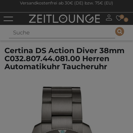
Versandkostenfrei ab 30€ (DE) bzw. 75€ (EU)
0
0
Certina DS Action Diver 38mm
C032.807.44.081.00 Herren
Automatikuhr Taucheruhr