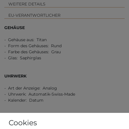
WEITERE DETAILS
EU-VERANTWORTLICHER
GEHÄUSE
- Gehäuse aus: Titan
- Form des Gehäuses: Rund
- Farbe des Gehäuses: Grau
- Glas: Saphirglas
UHRWERK
- Art der Anzeige: Analog
- Uhrwerk: Automatik-Swiss-Made
- Kalender: Datum
ZIFFERNBLATT
Cookies