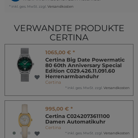
* inkl. ges. MwSt. zzgl.
Versandkosten
VERWANDTE PRODUKTE
CERTINA
1065,00 € *
Certina Big Date Powermatic
80 60th Anniversary Special
Edition C029.426.11.091.60
Herrenarmbanduhr
Certina
*
inkl. ges. MwSt.
zzgl.
Versandkosten
995,00 € *
Certina C0242073611100
Damen Automatikuhr
Certina
*
inkl. ges. MwSt.
zzgl.
Versandkosten