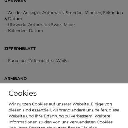
UHRWERK
- Art der Anzeige: Automatik: Stunden, Minuten, Sekunden
& Datum
- Uhrwerk: Automatik-Swiss-Made
- Kalender: Datum
ZIFFERNBLATT
- Farbe des Ziffernblatts: Weiß
ARMBAND
- Farbe des Armbands: Silber
Cookies
- Schließe: Faltschließe
- Armband aus: Edelstahl
Wir nutzen Cookies auf unserer Website. Einige von
diesen sind essenziell, während andere uns helfen, diese
Website und Ihre Erfahrung zu verbessern. Weitere
WEITERE ANGABEN
Informationen zu den von uns verwendeten Cookies