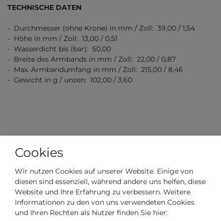
TECHNISCHE DATEN
- Durchmesser (ohne Krone) in mm / Zoll: 39,00 / 1,54
- Höhe in mm / Zoll: 13,00 / 0,51
- Wasserdicht bis (bar): 50,00
- Breite des Armbands in mm / Zoll: 22,00 / 0,87
- Max. Armbandumfang in mm / Zoll: 215,00 / 8,46
- Gewicht in g / unzen: 102,00 / 3,60
Cookies
Artikelnummer
CB-500A-B-KBB
Wir nutzen Cookies auf unserer Website. Einige von
*
diesen sind essenziell, während andere uns helfen, diese
349,00 €
Website und Ihre Erfahrung zu verbessern. Weitere
Informationen zu den von uns verwendeten Cookies
Inhalt
1
Stück
und Ihren Rechten als Nutzer finden Sie hier:
Grundpreis
349,00 € / Stück