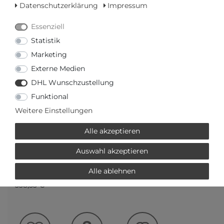
Datenschutzerklärung
Impressum
Essenziell
Statistik
Marketing
Externe Medien
DHL Wunschzustellung
Funktional
Versandfertig in 2-3 Werktagen
Weitere Einstellungen
AUTORISIERTER HÄNDLER
Alle akzeptieren
SCHNELLE LIEFERZEIT
Auswahl akzeptieren
Alle ablehnen
Ihr Preis bei
3% Skonto
bei Vorab Überweisung:
338,53 € *