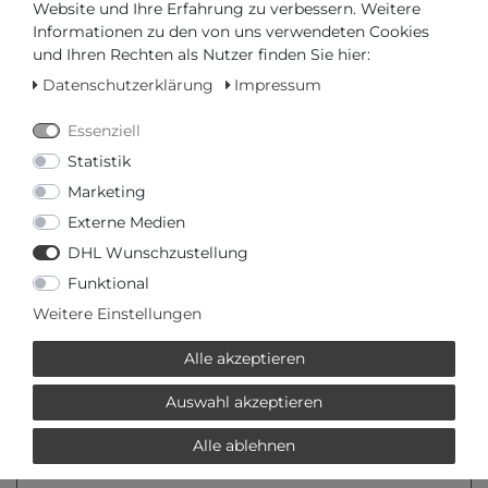
Website und Ihre Erfahrung zu verbessern. Weitere
Informationen zu den von uns verwendeten Cookies
ab 1179,00 € *
und Ihren Rechten als Nutzer finden Sie hier:
Collier 14 kt
Datenschutzerklärung
Impressum
Pure! Diamonds Jewellery
Essenziell
*
inkl. ges. MwSt.
zzgl.
Versandkosten
Statistik
Marketing
1049,00 € *
Externe Medien
Collier 14 kt
DHL Wunschzustellung
Pure! Diamonds Jewellery
Funktional
*
inkl. ges. MwSt.
zzgl.
Versandkosten
Weitere Einstellungen
Alle akzeptieren
2279,00 € *
Collier 14 kt
Auswahl akzeptieren
Pure! Diamonds Jewellery
Alle ablehnen
*
inkl. ges. MwSt.
zzgl.
Versandkosten