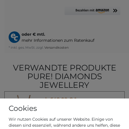
oder
€ mtl.
mehr Informationen zum Ratenkauf
* inkl. ges. MwSt. zzgl.
Versandkosten
VERWANDTE PRODUKTE
PURE! DIAMONDS
JEWELLERY
ab 649,00 € *
Collier 14 kt
Cookies
Pure! Diamonds Jewellery
Wir nutzen Cookies auf unserer Website. Einige von
*
inkl. ges. MwSt.
zzgl.
Versandkosten
diesen sind essenziell, während andere uns helfen, diese