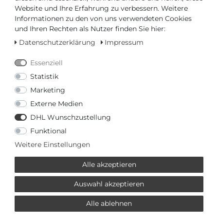
Website und Ihre Erfahrung zu verbessern. Weitere
Informationen zu den von uns verwendeten Cookies
und Ihren Rechten als Nutzer finden Sie hier:
* inkl. ges. MwSt. zzgl.
Versandkosten
Datenschutzerklärung
Impressum
Essenziell
VERWANDTE PRODUKTE
Statistik
ESPRIT COLLECTION
Marketing
JEWELRY
Externe Medien
DHL Wunschzustellung
174,30 € *
Funktional
Esprit Collection Jewelry
Weitere Einstellungen
adelphia ELNL93162A420
Halskette für Sie
Esprit Collection Jewelry
Alle akzeptieren
*
inkl. ges. MwSt.
zzgl.
Versandkosten
Auswahl akzeptieren
-30%
Alle ablehnen
153,30 € *
Esprit Collection Jewelry