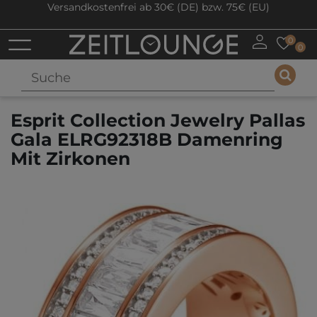
Versandkostenfrei ab 30€ (DE) bzw. 75€ (EU)
0
0
Esprit Collection Jewelry Pallas
Gala ELRG92318B Damenring
Mit Zirkonen