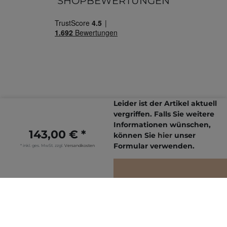
SHOPBEWERTUNGEN
Leider ist der Artikel aktuell
vergriffen. Falls Sie weitere
Informationen wünschen,
143,00 € *
Letzte Aktualisierung: 08.08.2026
können Sie
hier
unser
© Copyright 2026 | Alle Rechte vorbehalten.
Formular verwenden.
* inkl. ges. MwSt. zzgl.
Versandkosten
IN DEN WARENKORB