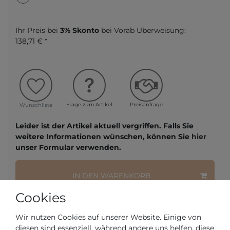
Ihr Preis bei
3% Skonto
bei Vorab Überweisung:
138,71 € *
Frage zum Artikel
Preisanfrage
Wunschliste
Leider ist der Artikel aktuell vergriffen. Falls Sie
weitere Informationen wünschen, können Sie
hier
unser Formular verwenden.
IN DEN WARENKORB
Cookies
oder
Wir nutzen Cookies auf unserer Website. Einige von
diesen sind essenziell, während andere uns helfen, diese