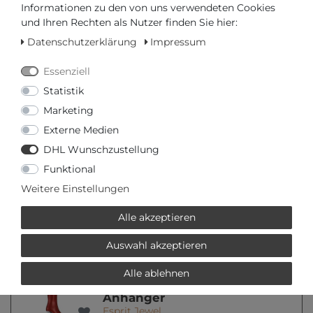
Informationen zu den von uns verwendeten Cookies
und Ihren Rechten als Nutzer finden Sie hier:
* inkl. ges. MwSt. zzgl.
Versandkosten
Datenschutzerklärung
Impressum
Essenziell
VERWANDTE PRODUKTE
Statistik
ESPRIT JEWEL
Marketing
Externe Medien
-50%
24,97 € *
DHL Wunschzustellung
Esprit Jewel Amory
Funktional
ESBR00231318
Damenarmband
Weitere Einstellungen
Esprit Jewel
*
inkl. ges. MwSt.
zzgl.
Versandkosten
Alle akzeptieren
Auswahl akzeptieren
-49%
20,28 € *
Esprit Jewel Boot
Alle ablehnen
ESCH91172A000 Charm
Anhänger
Esprit Jewel