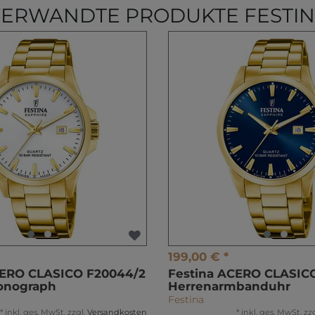
ERWANDTE PRODUKTE FESTI
199,00 € *
CERO CLASICO F20044/2
Festina ACERO CLASIC
onograph
Herrenarmbanduhr
Festina
*
inkl. ges. MwSt.
zzgl.
Versandkosten
*
inkl. ges. MwSt.
zzg