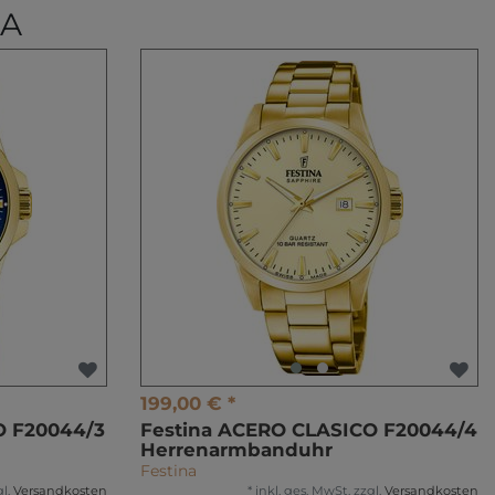
NA
199,00 € *
O F20044/3
Festina ACERO CLASICO F20044/4
Herrenarmbanduhr
Festina
l.
Versandkosten
*
inkl. ges. MwSt.
zzgl.
Versandkosten