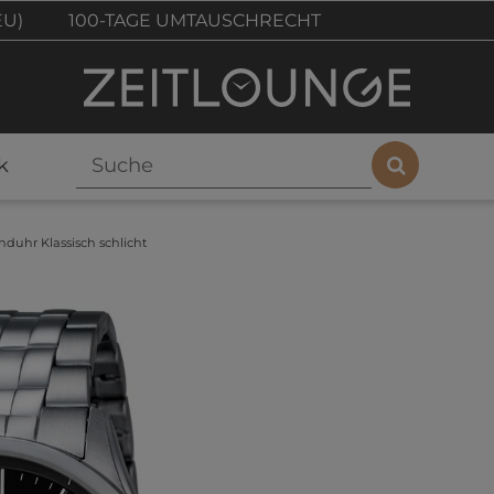
EU)
100-TAGE UMTAUSCHRECHT
k
nduhr Klassisch schlicht