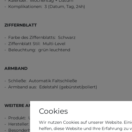
- Kalender: Wochentag + Datum
- Komplikationen: 3 (Datum, Tag, 24h)
ZIFFERNBLATT
- Farbe des Ziffernblatts: Schwarz
- Ziffernblatt Stil: Multi-Level
- Beleuchtung: grün leuchtend
ARMBAND
- Schließe: Automatik Faltschließe
- Armband aus: Edelstahl (gebürstet/poliert)
WEITERE ANGABEN
Cookies
- Produkt: Uhr
Wir nutzen Cookies auf unserer Website. Eini
- Hersteller: Festina
helfen, diese Website und Ihre Erfahrung zu 
- Besonderheit: Klassisch schlicht