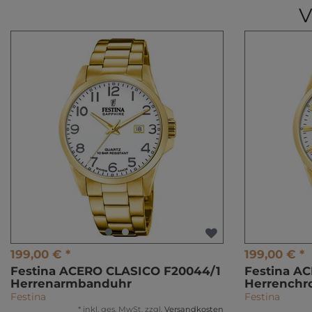
V
199,00 € *
199,00 € *
Festina ACERO CLASICO F20044/1
Festina A
Herrenarmbanduhr
Herrenchr
Festina
Festina
*
inkl. ges. MwSt.
zzgl.
Versandkosten