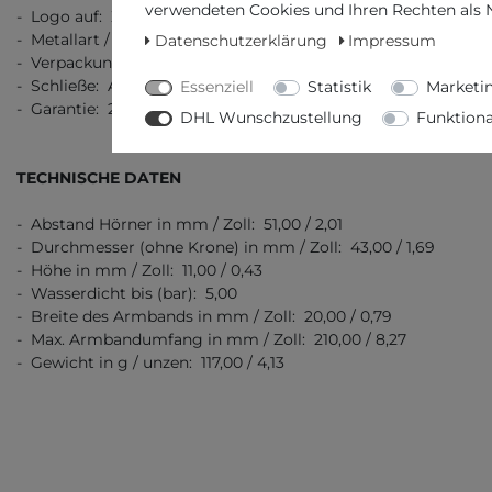
verwendeten Cookies und Ihren Rechten als Nu
- Logo auf: Ziffernblatt, Schließe, Boden
- Metallart / Stempel: Edelstahl 316L
Datenschutzerklärung
Impressum
- Verpackung: Originalverpackung mit Dokumenten
- Schließe: Automatik Faltschließe
Essenziell
Statistik
Marketi
- Garantie: 2 Jahre Garantie
DHL Wunschzustellung
Funktiona
TECHNISCHE DATEN
- Abstand Hörner in mm / Zoll: 51,00 / 2,01
- Durchmesser (ohne Krone) in mm / Zoll: 43,00 / 1,69
- Höhe in mm / Zoll: 11,00 / 0,43
- Wasserdicht bis (bar): 5,00
- Breite des Armbands in mm / Zoll: 20,00 / 0,79
- Max. Armbandumfang in mm / Zoll: 210,00 / 8,27
- Gewicht in g / unzen: 117,00 / 4,13