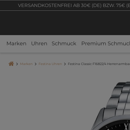
VERSANDKOSTENFREI AB 30€ (DE) BZW. 75€ (
Marken
Uhren
Schmuck
Premium Schmuc
Marken
Festina Uhren
Festina Classic F16822/4 Herrenarmba