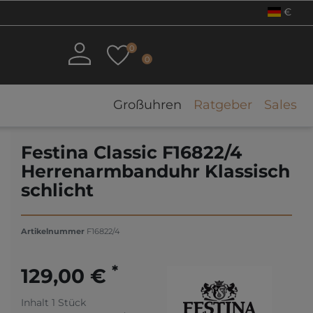
€
0
0
Großuhren
Ratgeber
Sales
Festina Classic F16822/4
Herrenarmbanduhr Klassisch
schlicht
Artikelnummer
F16822/4
*
129,00 €
Inhalt
1
Stück