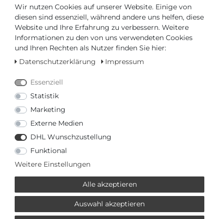
Wir nutzen Cookies auf unserer Website. Einige von
diesen sind essenziell, während andere uns helfen, diese
Website und Ihre Erfahrung zu verbessern. Weitere
Informationen zu den von uns verwendeten Cookies
und Ihren Rechten als Nutzer finden Sie hier:
Datenschutzerklärung
Impressum
Versandfertig in 4-5 Werktagen
Essenziell
AUTORISIERTER HÄNDLER
Statistik
Marketing
SCHNELLE LIEFERZEIT
Externe Medien
DHL Wunschzustellung
Ihr Preis bei
3% Skonto
bei Vorab Überweisung:
Funktional
115,43 € *
Weitere Einstellungen
Alle akzeptieren
Auswahl akzeptieren