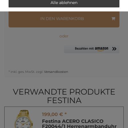
Frage zum Artikel
Preisanfrage
Wunschliste
Alle ablehnen
IN DEN WARENKORB
oder
* inkl. ges. MwSt. zzgl.
Versandkosten
VERWANDTE PRODUKTE
FESTINA
199,00 € *
Festina ACERO CLASICO
F20044/1 Herrenarmbanduhr