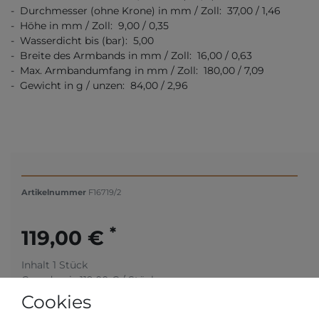
- Durchmesser (ohne Krone) in mm / Zoll: 37,00 / 1,46
- Höhe in mm / Zoll: 9,00 / 0,35
- Wasserdicht bis (bar): 5,00
- Breite des Armbands in mm / Zoll: 16,00 / 0,63
- Max. Armbandumfang in mm / Zoll: 180,00 / 7,09
- Gewicht in g / unzen: 84,00 / 2,96
Artikelnummer
F16719/2
*
119,00 €
Inhalt
1
Stück
Grundpreis
119,00 € / Stück
Cookies