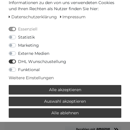
Informationen zu den von uns verwendeten Cookies
AUTORISIERTER HÄNDLER
und Ihren Rechten als Nutzer finden Sie hier:
Datenschutzerklärung
Impressum
SCHNELLE LIEFERZEIT
Essenziell
Statistik
Ihr Preis bei
3% Skonto
bei Vorab Überweisung:
58,20 €
Marketing
*
Externe Medien
DHL Wunschzustellung
Funktional
Weitere Einstellungen
Frage zum Artikel
Preisanfrage
Wunschliste
Alle akzeptieren
IN DEN WARENKORB
Auswahl akzeptieren
Alle ablehnen
oder