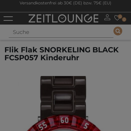
Versandkostenfrei ab 30€ (DE) bzw. 75€ (EU)
0
0
Flik Flak SNORKELING BLACK
FCSP057 Kinderuhr